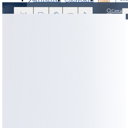
MYITALGAS
SUPPORTO
Pronto
Ultimo
intervento
prezzo
800 900
Cerca
999
Investitori
Clienti
Partner
People
Press
&
Media
Home
Clienti
Servizio di pronto intervento