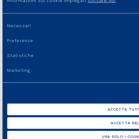
Avvertire una improvvisa mancanza di gas o irregolarità nel
informazioni sui cookie impiegati
cliccare qui
.
flusso (oscillazione)
Selezione
Necessari
del
consenso
Preferenze
Accorgersi di una fuga gas o di una tubatura rotta
Statistiche
Marketing
In caso di emergenza, ecco cosa devi fare
ACCETTA TUTT
Chiamare il pronto intervento: 800 900 999
Non importa che ora o che giorno sia, il nostro
ACCETTA SEL
pronto intervento è sempre attivo (24 ore su 24, 7
giorni su 7), risponde dopo pochi secondi e
USA SOLO I COOK
interviene entro un’ora dalla tua chiamata. Sia la