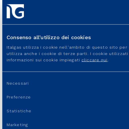
Consenso all'utilizzo dei cookies
Italgas utilizza i cookie nell'ambito di questo sito pe
Italgas S.p.A • Società aderente al “Gruppo IVA Italgas”, P.I.
utilizza anche i cookie di terze parti. I cookie utilizza
10538260968 –
Legal disclaimer
–
Privacy
informazioni sui cookie impiegati
cliccare qui
.
Selezione
Necessari
del
consenso
Preferenze
Statistiche
Marketing