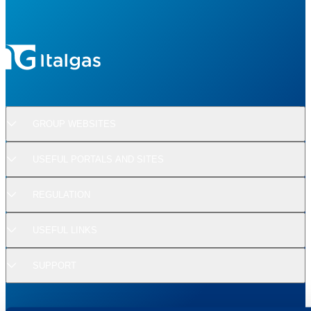
GROUP WEBSITES
USEFUL PORTALS AND SITES
REGULATION
USEFUL LINKS
SUPPORT