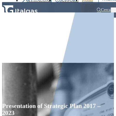
MYITALGAS
SUPPORT
Pronto
Last
intervento
price
800 900
Cerca
999
Home
Press releases and news
Presentation of Strategic Plan 2017 –
Investors
Press
Clients
Partner
People
&
Media
Presentation of Strategic Plan 2017 –
2023