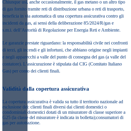
Chiunque usi, anche occasionalmente, il gas metano o un altro tipo
di gas fornito tramite
reti di distribuzione urbana o reti di trasporto,
beneficia in via automatica di una copertura
assicurativa contro gli
incidenti da gas, ai sensi della deliberazione 85/2024/R/gas e
s.m.i
.
dell’Autorità di Regolazione per Energia Reti e Ambiente.
Le garanzie prestate riguardano: la responsabilità civile nei confronti
di terzi, gli incendi e
gli infortuni, che abbiano origine negli impianti
e negli apparecchi a valle del punto di
consegna del gas (a valle del
contatore).
L’assicurazione è stipulata dal CIG (Comitato Italiano
Gas) per conto dei clienti finali.
Validità dalla copertura assicurativa​
La copertura assicurativa è valida su tutto il territorio nazionale ad
esclusione dei: ​ clienti finali diversi dai clienti domestici o
condominiali domestici dotati di un misuratore di classe superiore a
G25 (la classe del misuratore è indicata in bolletta);​ consumatori di
gas per autotrazione. ​