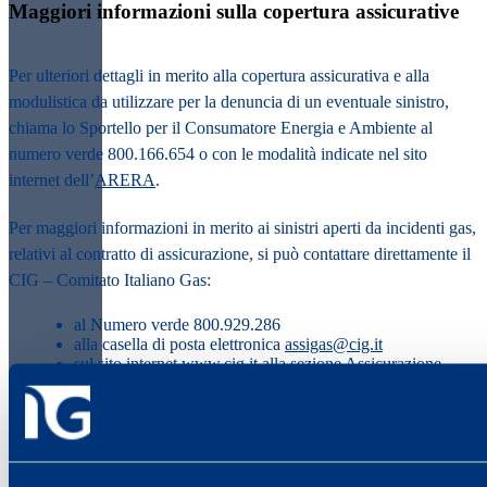
Maggiori informazioni sulla copertura assicurative ​
Per ulteriori dettagli in merito alla copertura assicurativa e alla
modulistica da utilizzare per la denuncia di un eventuale sinistro,
chiama lo Sportello per il Consumatore Energia e Ambiente al
numero verde
800.166.654
o con le modalità indicate nel sito
internet dell’
ARERA
. ​
Per maggiori informazioni in merito ai sinistri aperti da incidenti gas,
relativi al contratto di assicurazione, si può contattare direttamente il
CIG – Comitato Italiano Gas: ​
al Numero verde 800.929.286 ​
alla casella di posta elettronica
assigas@cig.it
sul sito internet
www.cig.it
alla sezione Assicurazione. ​
Consulta tutti i dettagli sulle norme che regolano questa
assicurazione sull’Allegato 1 “Polizza Clienti finali civili gas”
. ​
Polizza clienti finali civili gas