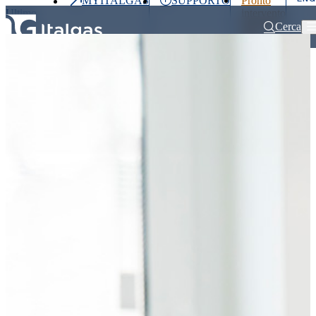
MYITALGAS
SUPPORTO
Pronto
Ultimo
intervento
prezzo
800 900
Cerca
999
Home
Clienti
Assicurazione clienti finali​
Investitori
Clienti
Partner
People
Press
&
Media