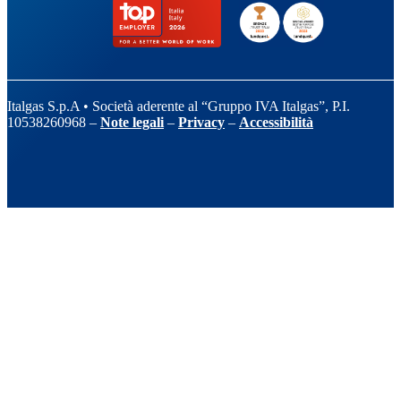
Italgas S.p.A • Società aderente al “Gruppo IVA Italgas”, P.I.
10538260968 –
Note legali
–
Privacy
–
Accessibilità