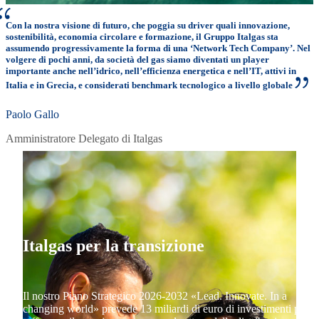
Con la nostra visione di futuro, che poggia su driver quali innovazione,
sostenibilità, economia circolare e formazione, il Gruppo Italgas sta
assumendo progressivamente la forma di una ‘Network Tech Company’. Nel
volgere di pochi anni, da società del gas siamo diventati un player
importante anche nell’idrico, nell’efficienza energetica e nell’IT, attivi in
Italia e in Grecia, e considerati benchmark tecnologico a livello globale
Paolo Gallo
Amministratore Delegato di Italgas
Italgas per la transizione
Il nostro Piano Strategico 2026-2032 «Lead. Innovate. In a
changing world» prevede 13 miliardi di euro di investimenti per