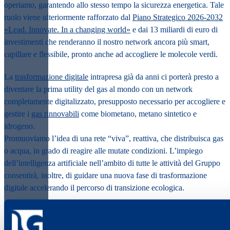
operiamo, garantendo allo stesso tempo la sicurezza energetica. Tale
ruolo viene ulteriormente rafforzato dal
Piano Strategico 2026-2032
«Lead. Innovate. In a changing world»
e dai 13 miliardi di euro di
investimenti che renderanno il nostro network ancora più smart,
capillare e flessibile, pronto anche ad accogliere le molecole verdi.
La
trasformazione digitale
intrapresa già da anni ci porterà presto a
diventare la prima utility del gas al mondo con un network
completamente digitalizzato, presupposto necessario per accogliere e
gestire i
gas rinnovabili
come biometano, metano sintetico e
idrogeno.
Promuoviamo l’idea di una rete “viva”, reattiva, che distribuisca gas
o acqua, in grado di reagire alle mutate condizioni. L’impiego
dell’intelligenza artificiale nell’ambito di tutte le attività del Gruppo
consentirà, inoltre, di guidare una nuova fase di trasformazione
digitale accelerando il percorso di transizione ecologica.
Capacità di innovazione e visione di lungo termine ci permettono di
evolvere verso la forma di una
Network Tech Company
: un player