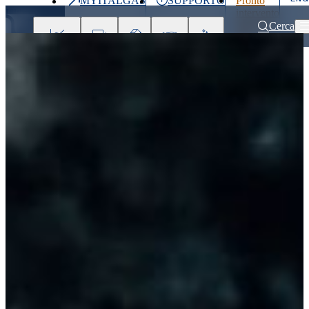
MYITALGAS
SUPPORTO
Pronto
Ultimo
intervento
prezzo
800 900
Cerca
999
Investitori
Clienti
Partner
People
Press
&
Media
Home
Chi Siamo