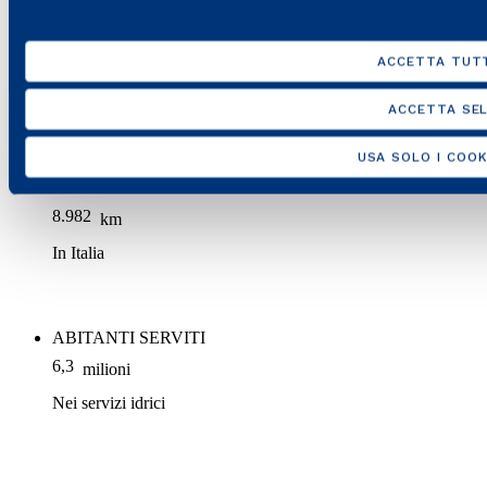
COMUNI IN CONCESSIONE in Italia e in Grecia
ACCETTA TUTT
4.338
Per il servizio di distribuzione gas
ACCETTA SEL
USA SOLO I COOK
RETE DI DISTRIBUZIONE IDRICA
8.982
km
In Italia
ABITANTI SERVITI
6,3
milioni
Nei servizi idrici