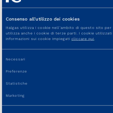
che gestisce reti tecnologicamente all’avanguardia, garantendo
servizi sempre più efficienti e sostenibili per un futuro a zero
emissioni.
Consenso all'utilizzo dei cookies
Italgas utilizza i cookie nell'ambito di questo sito pe
utilizza anche i cookie di terze parti. I cookie utilizza
informazioni sui cookie impiegati
cliccare qui
.
I nostri numeri chiave
Selezione
Risultati consolidati al 31 dicembre 2025
Necessari
del
consenso
Preferenze
Statistiche
RETE DI DISTRIBUZIONE DEL GAS in Italia e in Grecia
156.655
km
Marketing
+960 km Rete di distribuzione posata nell'esercizio