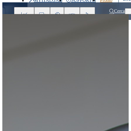
MYITALGAS
SUPPORTO
Pronto
Ultimo
intervento
prezzo
800 900
Cerca
999
Investitori
Clienti
Partner
People
Press
&
Media
Home
Partner
Business Partner