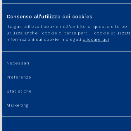
Consenso all'utilizzo dei cookies
Italgas utilizza i cookie nell'ambito di questo sito pe
utilizza anche i cookie di terze parti. I cookie utilizza
informazioni sui cookie impiegati
cliccare qui
.
Selezione
Necessari
del
consenso
Preferenze
Secondo step: sottoscrivi la Convenzione
Statistiche
Dopo aver concluso la qualifica, potrai procedere con la
sottoscrizione della Convenzione. Anche in questa fase sarai
Marketing
guidato. Nel frattempo, puoi consultare un fac-simile.
VISUALIZZA FAC-SIMILE CONVENZIONE