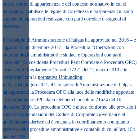
nostro settore di appartenenza e del contesto normativo in cui ci
muoviamo, stabilisce le
regole di correttezza e trasparenza
cui sono
soggette le operazioni realizzate con parti correlate o soggetti di
interesse.
Il
Consiglio di Amministrazione
di Italgas ha approvato nel 2016 – e
aggiornato nel dicembre 2017 – la Procedura “Operazioni con
interessi degli amministratori e sindaci e Operazioni con parti
correlate” (la cosiddetta Procedura Parti Correlate o Procedura OPC)
ai sensi del Regolamento Consob 17221 del 12 marzo 2010 e in
conformità con la
normativa Unbundling
.
In data 14 giugno 2021, il Consiglio di Amministrazione di Italgas
ha aggiornato la Procedura OPC alla luce delle modifiche apportate
al Regolamento OPC dalla Delibera Consob n. 21624 del 10
dicembre 2020. La procedura OPC è altresì conforme alle previsioni
e alle raccomandazioni del Codice di Corporate Governance al
quale Italgas aderisce ed è emanata in coordinamento con quanto
previsto dalle procedure amministrative e contabili di cui all’art. 154-
bis del TUF.