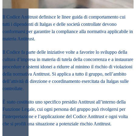
Il Codice Antitrust definisce le
linee guida di comportamento cui
tutti i dipendenti di Italgas e delle società controllate devono
conformarsi
per garantire la compliance alla normativa applicabile in
materia Antitrust.
Il Codice fa parte delle iniziative volte a favorire lo sviluppo della
cultura d’impresa in materia di
tutela della concorrenza
e a
instaurare
procedure e sistemi idonei a ridurre al minimo il rischio di violazioni
della normativa Antitrust
. Si applica a tutto il gruppo, nell’ambito
dell’attività di direzione e coordinamento esercitata da Italgas sulle
controllate.
È stato costituito uno specifico presidio Antitrust all’interno della
Funzione Legale, cui ogni persona del gruppo può rivolgersi per
l’interpretazione e l’applicazione del Codice Antitrust e ogni volta
che si profili una situazione a potenziale rischio Antitrust.