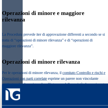
Operazioni di minore e maggiore
rilevanza
La Procedura prevede iter di approvazione differenti a secondo se si
tratta di “operazioni di minore rilevanza” e di “operazioni di
maggiore rilevanza”.
Operazioni di minore rilevanza
Per le operazioni di minore rilevanza, il
comitato Controllo e rischi e
Operazioni con parti correlate
esprime un parere non vincolante
motivato, che deve riguardare l’interesse della società al compimento
dell’operazione nonché la convenienza e la correttezza sostanziale
delle sue condizioni. In caso di parere negativo, la società è tenuta a
informare il mercato, alla scadenza del trimestre di riferimento, sui
motivi che hanno indotto a effettuare le operazioni nonostante tale