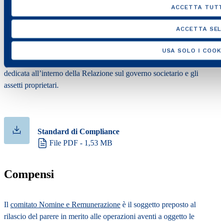
apprezzabile rischio per la tutela degli investitori e per l’integrità del
ACCETTA TUTT
patrimonio di Italgas, e che sono pertanto escluse dall’ambito di
applicazione della Procedura OPC.
ACCETTA SEL
Per approfondimenti sugli “indici di rilevanza” presi in
USA SOLO I COOK
considerazione per classificare le operazioni, si veda la sezione
dedicata all’interno della Relazione sul governo societario e gli
assetti proprietari.
Standard di Compliance
File PDF - 1,53 MB
Compensi
Il
comitato Nomine e Remunerazione
è il soggetto preposto al
rilascio del parere in merito alle operazioni aventi a oggetto le