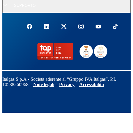
SUPPORTO
Italgas S.p.A • Società aderente al “Gruppo IVA Italgas”, P.I.
10538260968 –
Note legali
–
Privacy
–
Accessibilità