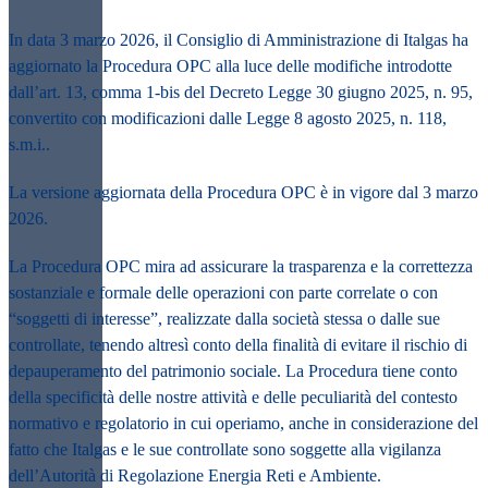
In data 3 marzo 2026, il Consiglio di Amministrazione di Italgas ha
aggiornato la Procedura OPC alla luce delle modifiche introdotte
dall’art. 13, comma 1-bis del Decreto Legge 30 giugno 2025, n. 95,
convertito con modificazioni dalle Legge 8 agosto 2025, n. 118,
s.m.i..
La versione aggiornata della Procedura OPC è in vigore dal
3 marzo
2026
.
La Procedura OPC mira ad assicurare la trasparenza e la correttezza
sostanziale e formale delle operazioni con parte correlate o con
“soggetti di interesse”, realizzate dalla società stessa o dalle sue
controllate, tenendo altresì conto della finalità di evitare il rischio di
depauperamento del patrimonio sociale. La Procedura tiene conto
della specificità delle nostre attività e delle peculiarità del contesto
normativo e regolatorio in cui operiamo, anche in considerazione del
fatto che Italgas e le sue controllate sono soggette alla vigilanza
dell’Autorità di Regolazione Energia Reti e Ambiente.