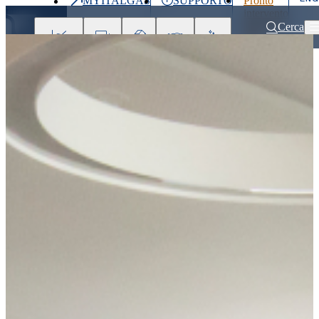
MYITALGAS
SUPPORTO
Pronto
Ultimo
intervento
prezzo
800 900
Cerca
999
Investitori
Clienti
Partner
People
Press
&
Media
Home
Investitori
Procedure di compliance