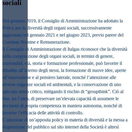
sociali
Nel gennaio 2019, il Consiglio di Amministrazione ha adottato la
Policy per la diversità degli organi sociali, successivamente
aggiornata nel gennaio 2021 e nel giugno 2023, previo parere del
Comitato Nomine e Remunerazione.
Il Consiglio di Amministrazione di Italgas riconosce che la diversità
nella composizione degli organi sociali, in termini di genere,
nazionalità, età, storia e formazione professionale, può favorire il
dibattito all’interno degli stessi, la formazione di nuove idee, aperte
all’innovazione e al pensiero laterale, nonché l’attenzione alle
diverse esigenze sociali ed ambientali, e la conservazione di uno
spiccato senso critico, mitigando il rischio di “groupthink”. Ciò al
fine, tra l’altro, di preservare un’elevata capacità di assumere le
decisioni di propria competenza in maniera autonoma, nonché di
favorire l’efficacia delle attività di controllo.
L’adozione di un’apposita policy in materia di diversità e la messa a
disposizione del pubblico sul sito internet della Società è altresì