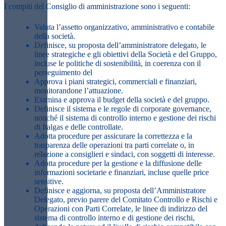
I compiti del Consiglio di amministrazione sono i seguenti:
Valuta l’assetto organizzativo, amministrativo e contabile
della società.
Definisce, su proposta dell’amministratore delegato, le
linee strategiche e gli obiettivi della Società e del Gruppo,
incluse le politiche di sostenibilità, in coerenza con il
perseguimento del
Approva i piani strategici, commerciali e finanziari,
monitorandone l’attuazione.
Esamina e approva il budget della società e del gruppo.
Definisce il sistema e le regole di corporate governance,
nonché il sistema di controllo interno e gestione dei rischi
di Italgas e delle controllate.
Adotta procedure per assicurare la correttezza e la
trasparenza delle operazioni tra parti correlate o, in
relazione a consiglieri e sindaci, con soggetti di interesse.
Adotta procedure per la gestione e la diffusione delle
informazioni societarie e finanziari, incluse quelle price
sensitive.
Definisce e aggiorna, su proposta dell’Amministratore
Delegato, previo parere del Comitato Controllo e Rischi e
Operazioni con Parti Correlate, le linee di indirizzo del
sistema di controllo interno e di gestione dei rischi,