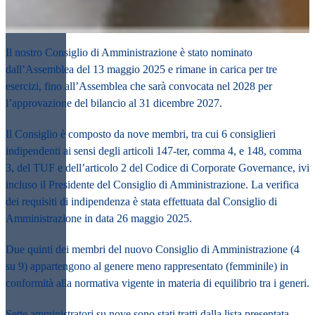
Il nostro Consiglio di Amministrazione
è stato nominato
dall’Assemblea del 13 maggio 2025
e rimane in carica per tre
esercizi, fino all’Assemblea che sarà convocata nel 2028 per
l’approvazione del bilancio al 31 dicembre 2027.
Il Consiglio è composto da
nove membri
, tra cui 6 consiglieri
indipendenti ai sensi degli articoli 147-ter, comma 4, e 148, comma
3, del TUF e dell’articolo 2 del Codice di Corporate Governance, ivi
incluso il Presidente del Consiglio di Amministrazione. La verifica
dei requisiti di indipendenza è stata effettuata dal Consiglio di
Amministrazione in data 26 maggio 2025.
Due quinti dei membri del nuovo Consiglio di Amministrazione (4
su 9) appartengono al genere meno rappresentato (femminile) in
conformità alla normativa vigente in materia di equilibrio tra i generi.
Sette amministratori su nove sono stati tratti dalla lista presentata