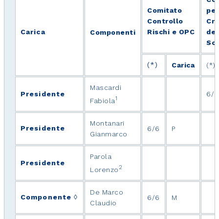
Comitato
per
Controllo
Cre
Carica
Rischi e OPC
del
Componenti
Sos
(*)
Carica
(*)
Mascardi
Presidente
6/6
1
Fabiola
Montanari
Presidente
6/6
P
Gianmarco
Parola
Presidente
2
Lorenzo
De Marco
Componente ◊
6/6
M
Claudio