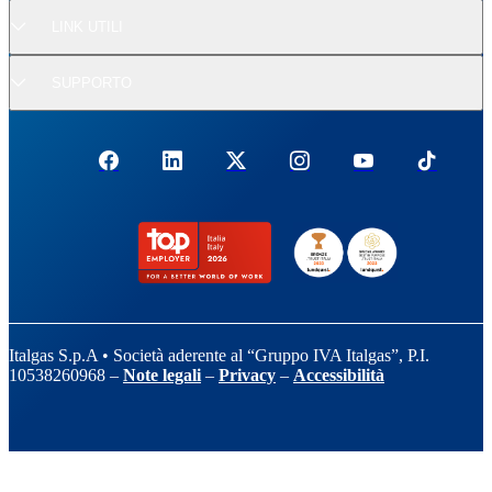
LINK UTILI
SUPPORTO
Italgas S.p.A • Società aderente al “Gruppo IVA Italgas”, P.I.
10538260968 –
Note legali
–
Privacy
–
Accessibilità