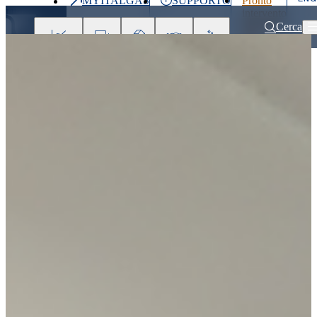
MYITALGAS
SUPPORTO
Pronto
Ultimo
intervento
prezzo
800 900
Cerca
999
Investitori
Clienti
Partner
People
Press
&
Media
Home
Investitori
Consiglio di amministrazione