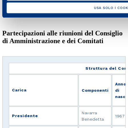
Valuta l’adeguatezza e l’efficacia del sistema di controllo
USA SOLO I COOK
interno e gestione dei rischi in relazione alle caratteristiche
e al profilo di rischi assunto da Italgas e dalle controllate.
Partecipazioni alle riunioni del Consiglio
di Amministrazione e dei Comitati
Struttura del Cons
Anno
Carica
Componenti
di
nasci
Navarra
Presidente
1967
Benedetta