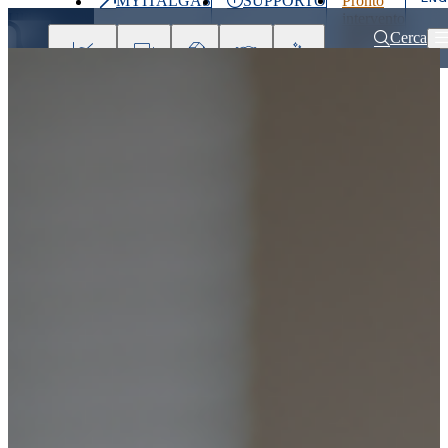
MYITALGAS
SUPPORTO
Pronto
Ultimo
intervento
prezzo
800 900
Cerca
999
Investitori
Clienti
Partner
People
Press
&
Media
Home
Clienti
MyItalgas