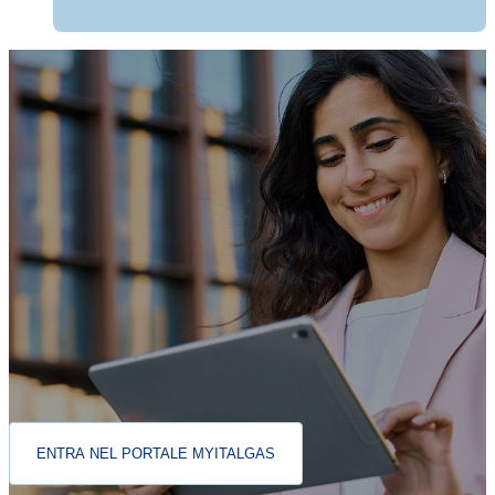
Registrati a MyItalgas in pochi semplici passi
Scegli la tua tipologia di utenza, avvia la registrazione e inserisci
alcuni dati anagrafici essenziali. Non è necessario avere un PdR o
un’utenza attiva: basta indicare nome o ragione sociale, codice
fiscale o partita IVA, email e numero di telefono. Completa la
procedura e riceverai un’email di conferma per finalizzare la
registrazione.
ENTRA NEL PORTALE MYITALGAS