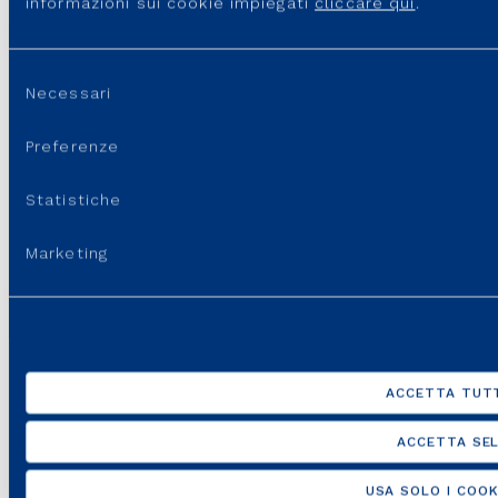
informazioni sui cookie impiegati
cliccare qui
.
Selezione
Necessari
del
consenso
Gestione delle pratiche
Preferenze
Statistiche
Monitora lo stato delle richieste (nuovo impianto,
modifica o rimozione) e invia i documenti per
l’esecuzione dei lavori, per la riattivazione a seguito di
Marketing
sospensione per potenziale pericolo e/o anomalie
sull’impianto interno gas (mod. A/12) e per gli
accertamenti 40/14.
ACCETTA TUTT
ACCETTA SEL
Gestione utenze e PdR
USA SOLO I COOK