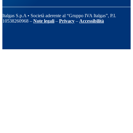
Italgas S.p.A • Società aderente al “Gruppo IVA Italgas”, P.I.
10538260968 –
Note legali
–
Privacy
–
Accessibilità