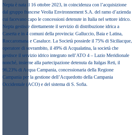
Nepta è nata il 16 ottobre 2023, in coincidenza con
l’acquisizione
dal gruppo francese Veolia Environnement S.A.
del ramo d’azienda
cui facevano capo le concessioni detenute in Italia nel settore idrico.
Nepta gestisce direttamente il servizio di distribuzione idrica a
Caserta e in 4 comuni della provincia: Galluccio, Baia e Latina,
Roccaromana e Casaluce. La Società possiede il 75% di Siciliacque
,
operatore di sovrambito,
il 49% di Acqualatina
, la società che
gestisce il servizio idrico integrato nell’ATO 4 – Lazio Meridionale
nonché, insieme alla partecipazione detenuta da Italgas Reti, il
96,23% di Acqua Campania, concessionaria della Regione
Campania per la gestione dell’Acquedotto della Campania
Occidentale (ACO) e del sistema di S. Sofia.