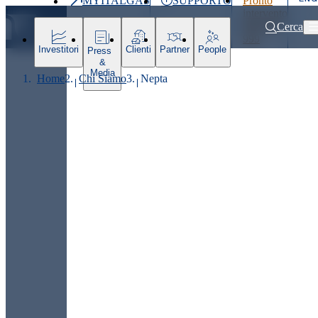
MYITALGAS
SUPPORTO
Pronto
Ultimo
intervento
prezzo
800 900
Cerca
999
Investitori
Clienti
Partner
People
Press
&
Media
Home
Chi Siamo
Nepta