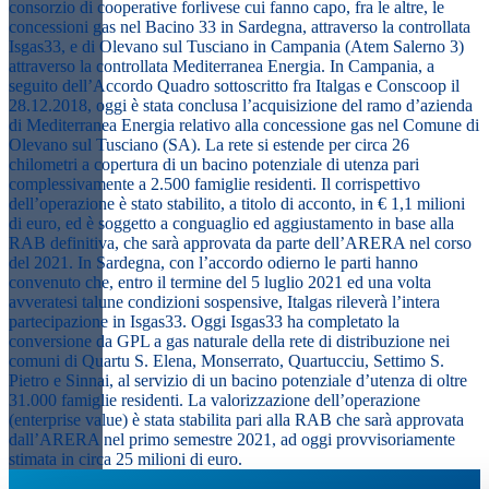
consorzio di cooperative forlivese cui fanno capo, fra le altre, le
concessioni gas nel Bacino 33 in Sardegna, attraverso la controllata
Isgas33, e di Olevano sul Tusciano in Campania (Atem Salerno 3)
attraverso la controllata Mediterranea Energia.
In Campania
,
a
seguito dell’Accordo Quadro sottoscritto fra Italgas e Conscoop il
28.12.2018, oggi è stata conclusa l’acquisizione del ramo d’azienda
di Mediterranea Energia relativo alla concessione gas nel Comune di
Olevano sul Tusciano (SA). La rete si estende per circa 26
chilometri a copertura di un bacino potenziale di utenza pari
complessivamente a 2.500 famiglie residenti. Il corrispettivo
dell’operazione è stato stabilito, a titolo di acconto, in € 1,1 milioni
di euro, ed è soggetto a conguaglio ed aggiustamento in base alla
RAB definitiva, che sarà approvata da parte dell’ARERA nel corso
del 2021.
In Sardegna
,
con l’accordo odierno le parti hanno
convenuto che, entro il termine del 5 luglio 2021 ed una volta
avveratesi talune condizioni sospensive, Italgas rileverà l’intera
partecipazione in Isgas33. Oggi Isgas33 ha completato la
conversione da GPL a gas naturale della rete di distribuzione nei
comuni di Quartu S. Elena, Monserrato, Quartucciu, Settimo S.
Pietro e Sinnai, al servizio di un bacino potenziale d’utenza di oltre
31.000 famiglie residenti. La valorizzazione dell’operazione
(enterprise value) è stata stabilita pari alla RAB che sarà approvata
dall’ARERA nel primo semestre 2021, ad oggi provvisoriamente
stimata in circa 25 milioni di euro.