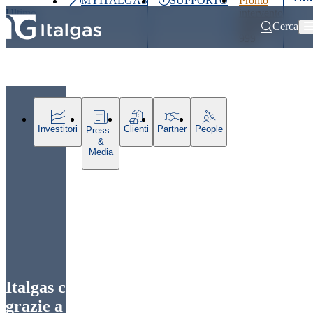
MYITALGAS
SUPPORTO
Pronto
Ultimo
intervento
prezzo
800 900
Cerca
999
Home
Comunicati stampa e news
Italgas cresce in Campania e Sardeg
Investitori
Clienti
Partner
People
Press
&
Media
Italgas cresce in Campania e Sardegna
grazie a un accordo con Conscoop