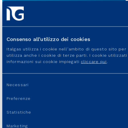
Consenso all'utilizzo dei cookies
SITI DEL GRUPPO
Italgas utilizza i cookie nell'ambito di questo sito pe
utilizza anche i cookie di terze parti. I cookie utilizza
informazioni sui cookie impiegati
cliccare qui
.
PORTALI E SITI UTILI
REGOLAZIONE
Selezione
Necessari
del
LINK UTILI
consenso
Preferenze
SUPPORTO
Statistiche
Marketing