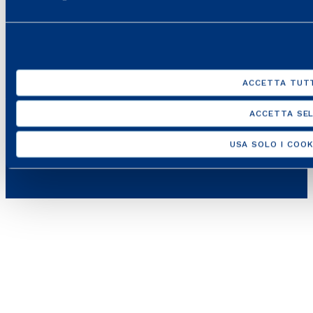
ACCETTA TUTT
ACCETTA SEL
Italgas S.p.A • Società aderente al “Gruppo IVA Italgas”, P.I.
10538260968 –
Note legali
–
Privacy
–
Accessibilità
USA SOLO I COOK