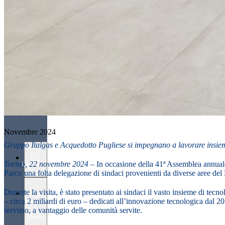
Novembre 2024
Gruppo Italgas e Acquedotto Pugliese si impegnano a lavorare insieme
Torino, 22 novembre 2024 –
In occasione della 41ª Assemblea annuale 
Investitori
Parco una folta delegazione di sindaci provenienti da diverse aree del
Durante la visita, è stato presentato ai sindaci il vasto insieme di tecn
– circa 2 miliardi di euro – dedicati all’innovazione tecnologica dal 20
Press
&
servizio, a vantaggio delle comunità servite.
Media