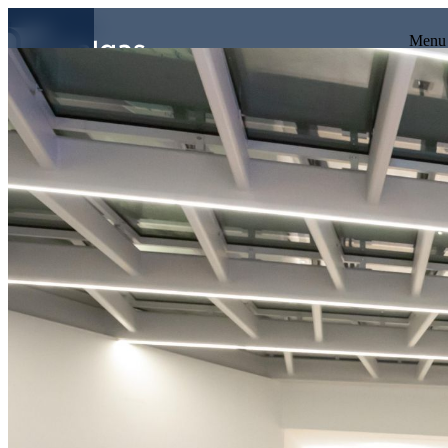
VAI AI CONTENUTI PRINCIPALI
Ultimo prezzo
Menu
Home
Comunicati stampa e news
Assemblea Anci: i sindac