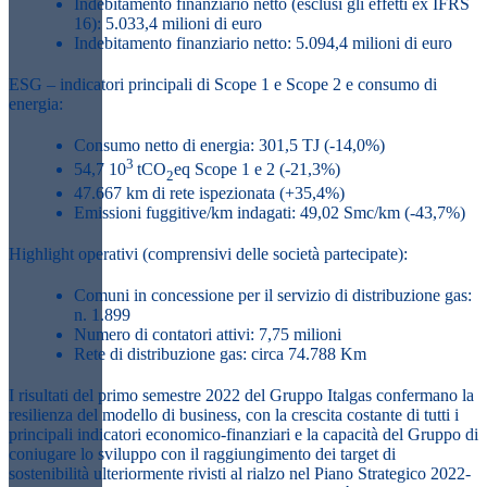
Indebitamento finanziario netto (esclusi gli effetti ex IFRS
16): 5.033,4 milioni di euro
Indebitamento finanziario netto: 5.094,4 milioni di euro
ESG – indicatori principali di Scope 1 e Scope 2 e consumo di
energia:
Consumo netto di energia: 301,5 TJ (-14,0%)
3
54,7 10
tCO
eq Scope 1 e 2 (-21,3%)
2
47.667 km di rete ispezionata (+35,4%)
Emissioni fuggitive/km indagati: 49,02 Smc/km (-43,7%)
Highlight operativi (comprensivi delle società partecipate):
Comuni in concessione per il servizio di distribuzione gas:
n. 1.899
Numero di contatori attivi: 7,75 milioni
Rete di distribuzione gas: circa 74.788 Km
I risultati del primo semestre 2022 del Gruppo Italgas confermano la
resilienza del modello di business, con la crescita costante di tutti i
principali indicatori economico-finanziari e la capacità del Gruppo di
coniugare lo sviluppo con il raggiungimento dei target di
sostenibilità ulteriormente rivisti al rialzo nel Piano Strategico 2022-