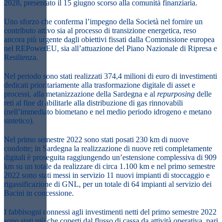
2028, presentato il 15 giugno scorso alla comunità finanziaria.
Uno sforzo che conferma l’impegno della Società nel fornire un
contributo attivo sia al processo di transizione energetica, reso
ancora più urgente dagli obiettivi fissati dalla Commissione europea
nel REPowerEU, sia all’attuazione del Piano Nazionale di Ripresa e
Resilienza.
Nel periodo sono stati realizzati 374,4 milioni di euro di investimenti
dedicati prioritariamente alla trasformazione digitale di asset e
processi, alla metanizzazione della Sardegna e al
repurposing
delle
reti al fine di abilitarle alla distribuzione di gas rinnovabili
(nell’immediato biometano e nel medio periodo idrogeno e metano
sintetico).
Nel primo semestre 2022 sono stati posati 230 km di nuove
condotte; in Sardegna la realizzazione di nuove reti completamente
digitali è proseguita raggiungendo un’estensione complessiva di 909
km su un totale da realizzare di circa 1.100 km e nel primo semestre
2022 sono stati messi in servizio 11 nuovi impianti di stoccaggio e
rigassificazione di GNL, per un totale di 64 impianti al servizio dei
Bacini in concessione.
I fabbisogni connessi agli investimenti netti del primo semestre 2022
sono stati più che coperti dal flusso di cassa da attività operativa, pari