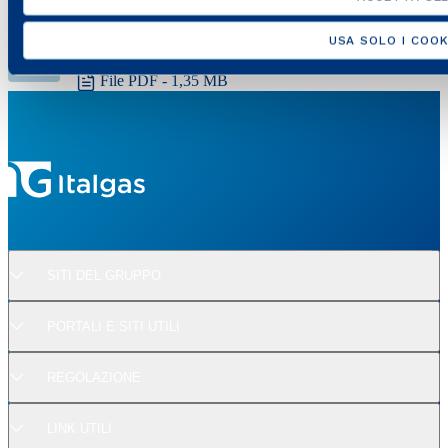
conseguimento dei target del REPowerEU.
USA SOLO I COOK
CS Italgas 1H2022
File PDF - 1,35 MB
SITI DEL GRUPPO
PORTALI E SITI UTILI
REGOLAZIONE
LINK UTILI