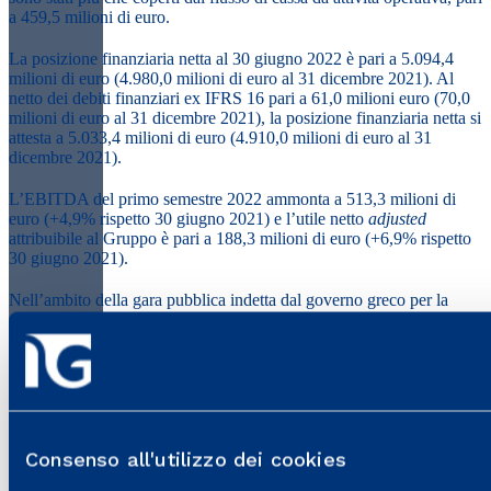
a 459,5 milioni di euro.
La posizione finanziaria netta al 30 giugno 2022 è pari a 5.094,4
milioni di euro (4.980,0 milioni di euro al 31 dicembre 2021). Al
netto dei debiti finanziari ex IFRS 16 pari a 61,0 milioni euro (70,0
milioni di euro al 31 dicembre 2021), la posizione finanziaria netta si
attesta a 5.033,4 milioni di euro (4.910,0 milioni di euro al 31
dicembre 2021).
L’EBITDA del primo semestre 2022 ammonta a 513,3 milioni di
euro (+4,9% rispetto 30 giugno 2021) e l’utile netto
adjusted
attribuibile al Gruppo è pari a 188,3 milioni di euro (+6,9% rispetto
30 giugno 2021).
Nell’ambito della gara pubblica indetta dal governo greco per la
privatizzazione dell’operatore di distribuzione del gas DEPA
Infrastructure S.A, Italgas è in attesa di perfezionare l’acquisizione
del 100% della Società.
Paolo Gallo, Amministratore Delegato di Italgas, ha così
commentato:
Consenso all'utilizzo dei cookies
I risultati del primo semestre 2022 sono l’ulteriore conferma della