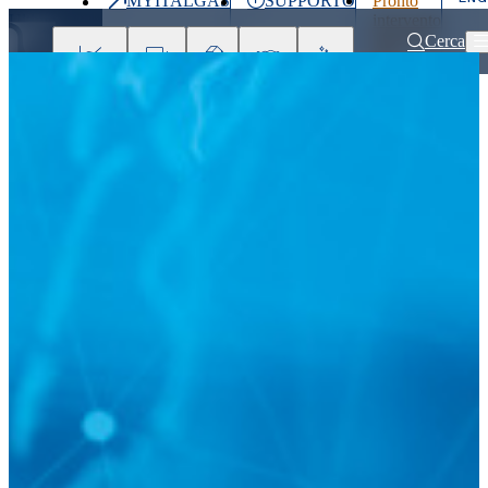
MYITALGAS
SUPPORTO
Pronto
Ultimo
intervento
prezzo
800 900
Cerca
999
Investitori
Clienti
Partner
People
Press
&
Media
Home
Comunicati stampa e news
Italgas: approvati i risultati consolid