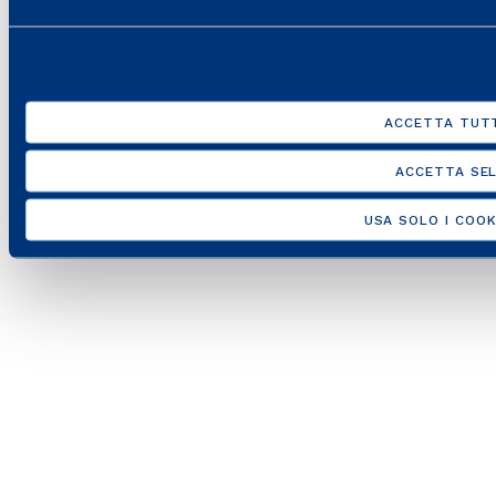
10538260968 –
Note legali
–
Privacy
–
Accessibilità
ACCETTA TUTT
ACCETTA SEL
USA SOLO I COOK