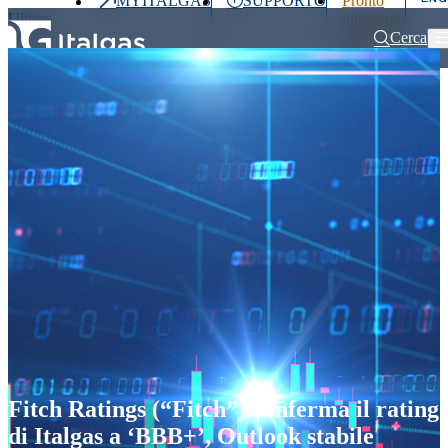
MYITALGAS
SUPPORTO
Pronto
Ultimo
intervento
prezzo
800 900
Cerca
999
Home
Comunicati stampa e news
Fitch Ratings (“Fitch”) conferma il ra
Investitori
Clienti
Partner
People
Press
&
Media
Fitch Ratings (“Fitch”) conferma il rating
di Italgas a ‘BBB+’, Outlook stabile