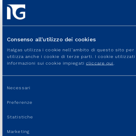
PORTALI E SITI UTILI
REGOLAZIONE
Consenso all'utilizzo dei cookies
LINK UTILI
Italgas utilizza i cookie nell'ambito di questo sito pe
SUPPORTO
utilizza anche i cookie di terze parti. I cookie utilizza
informazioni sui cookie impiegati
cliccare qui
.
Selezione
Necessari
del
consenso
Preferenze
Statistiche
Italgas S.p.A • Società aderente al “Gruppo IVA Italgas”, P.I.
Marketing