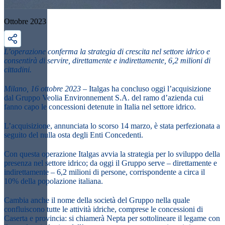
Ottobre 2023
L’operazione conferma la strategia di crescita nel settore idrico e
consentirà di servire, direttamente e indirettamente, 6,2 milioni di
cittadini.
Milano, 16 ottobre 2023
– Italgas ha concluso oggi l’acquisizione
dal Gruppo Veolia Environnement S.A. del ramo d’azienda cui
fanno capo le concessioni detenute in Italia nel settore idrico.
L’acquisizione, annunciata lo scorso 14 marzo, è stata perfezionata a
seguito del nulla osta degli Enti Concedenti.
Con questa operazione Italgas avvia la strategia per lo sviluppo della
presenza nel settore idrico; da oggi il Gruppo serve – direttamente e
indirettamente – 6,2 milioni di persone, corrispondente a circa il
10% della popolazione italiana.
Cambia anche il nome della società del Gruppo nella quale
confluiscono tutte le attività idriche, comprese le concessioni di
Caserta e provincia: si chiamerà
Nepta
per sottolineare il legame con