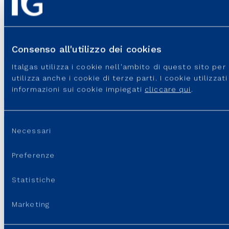
Gruppo Veolia complessivamente fino a 115 milioni di euro (in
termini di equity value), in parte subordinati al raggiungimento di
alcuni obiettivi delle società operative.
CS_Italgas closing con Veolia
Consenso all'utilizzo dei cookies
File PDF - 130,35 KB
Italgas utilizza i cookie nell'ambito di questo sito pe
utilizza anche i cookie di terze parti. I cookie utilizza
informazioni sui cookie impiegati
cliccare qui
.
Selezione
Necessari
del
consenso
Preferenze
SITI DEL GRUPPO
Statistiche
PORTALI E SITI UTILI
Marketing
REGOLAZIONE