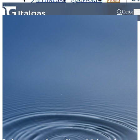
MYITALGAS
SUPPORTO
Pronto
Ultimo
intervento
prezzo
800 900
Cerca
999
Home
Comunicati stampa e news
Italgas: completata l’acquisizione da V
Investitori
Clienti
Partner
People
Press
&
Media