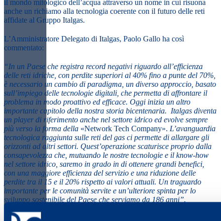
il mondo mitologico dell’acqua attraverso un nome in cui risuona
anche un richiamo alla tecnologia coerente con il futuro delle reti
affidate al Gruppo Italgas.
L’
Amministratore Delegato di Italgas, Paolo Gallo
ha così
commentato:
“In un Paese che registra record negativi riguardo all’efficienza
delle reti idriche, con perdite superiori al 40% fino a punte del 70%,
è necessario un cambio di paradigma, un diverso approccio, basato
sull’impiego delle tecnologie digitali, che permetta di affrontare il
problema in modo proattivo ed efficace. Oggi inizia un altro
importante capitolo della nostra storia bicentenaria. Italgas diventa
un player di riferimento anche nel settore idrico ed evolve sempre
più verso la forma della
«Network Tech Company».
L’avanguardia
tecnologica raggiunta sulle reti del gas ci permette di allargare gli
orizzonti ad altri settori. Quest’operazione scaturisce proprio dalla
consapevolezza che, mutuando le nostre tecnologie e il know-how
nel settore idrico, saremo in grado in di ottenere grandi benefici,
con una maggiore efficienza del servizio e una riduzione delle
perdite tra il 15 e il 20% rispetto ai valori attuali. Un traguardo
importante per le comunità servite e un’ulteriore spinta per lo
sviluppo sostenibile del Paese che serviamo da 186 anni”.
Per l’acquisto del ramo d’azienda Italgas potrà riconoscere al