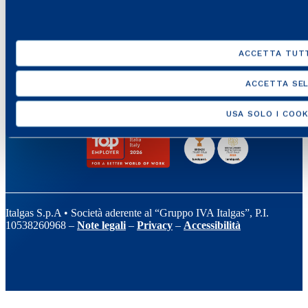
LINK UTILI
SUPPORTO
ACCETTA TUTT
ACCETTA SEL
USA SOLO I COOK
Italgas S.p.A • Società aderente al “Gruppo IVA Italgas”, P.I.
10538260968 –
Note legali
–
Privacy
–
Accessibilità