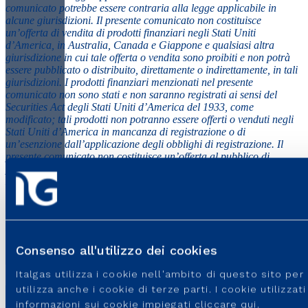
comunicato potrebbe essere contraria alla legge applicabile in
alcune giurisdizioni. Il presente comunicato non costituisce
un’offerta di vendita di prodotti finanziari negli Stati Uniti
d’America, in Australia, Canada e Giappone e qualsiasi altra
giurisdizione in cui tale offerta o vendita sono proibiti e non potrà
essere pubblicato o distribuito, direttamente o indirettamente, in tali
giurisdizioni. I prodotti finanziari menzionati nel presente
comunicato non sono stati e non saranno registrati ai sensi del
Securities Act degli Stati Uniti d’America del 1933, come
modificato; tali prodotti non potranno essere offerti o venduti negli
Stati Uniti d’America in mancanza di registrazione o di
un’esenzione dall’applicazione degli obblighi di registrazione. Il
presente comunicato non costituisce un’offerta al pubblico di
prodotti finanziari in Italia ai sensi dell’art. 1, comma 1, lett. t), del
D. Lgs. 24 febbraio 1998 n. 58. La documentazione relativa
all’offerta non è stata/non verrà sottoposta all’approvazione della
CONSOB.
Consenso all'utilizzo dei cookies
Italgas utilizza i cookie nell'ambito di questo sito pe
utilizza anche i cookie di terze parti. I cookie utilizza
informazioni sui cookie impiegati
cliccare qui
.