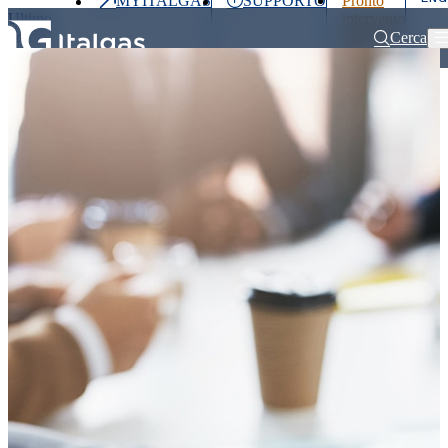
MYITALGAS
SUPPORTO
Pronto
Ultimo
intervento
prezzo
800 900
Cerca
999
Home
Comunicati stampa e news
Italgas lancia una nuova emissione ob
Investitori
Clienti
Partner
People
Press
&
Media