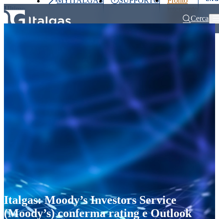
MYITALGAS
SUPPORTO
Pronto
Ultimo
intervento
prezzo
800 900
Cerca
999
Home
Comunicati stampa e news
Italgas: Moody’s Investors Service (
Investitori
Clienti
Partner
People
Press
&
Media
Italgas: Moody’s Investors Service
(Moody’s) conferma rating e Outlook