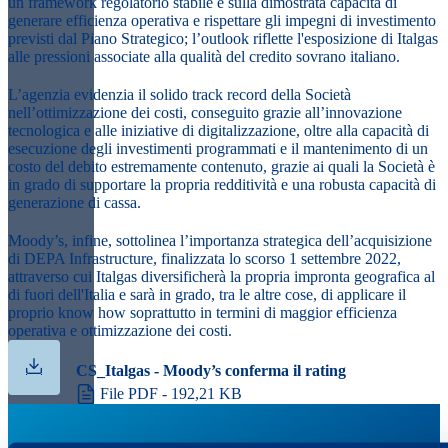
un framework regolatorio stabile e sulla dimostrata capacità di
generare efficienza operativa e rispettare gli impegni di investimento
previsti dal Piano Strategico; l’outlook riflette l'esposizione di Italgas
alle pressioni associate alla qualità del credito sovrano italiano.
L’agenzia evidenzia il solido track record della Società
nell’ottimizzazione dei costi, conseguito grazie all’innovazione
tecnologica e alle iniziative di digitalizzazione, oltre alla capacità di
esecuzione degli investimenti programmati e il mantenimento di un
costo del debito estremamente contenuto, grazie ai quali la Società è
in grado di supportare la propria redditività e una robusta capacità di
generazione di cassa.
Moody’s, infine, sottolinea l’importanza strategica dell’acquisizione
di DEPA Infrastructure, finalizzata lo scorso 1 settembre 2022,
attraverso cui Italgas diversificherà la propria impronta geografica al
di fuori dell'Italia e sarà in grado, tra le altre cose, di applicare il
proprio know how soprattutto in termini di maggior efficienza
operativa e ottimizzazione dei costi.
CS_Italgas - Moody’s conferma il rating
File PDF - 192,21 KB