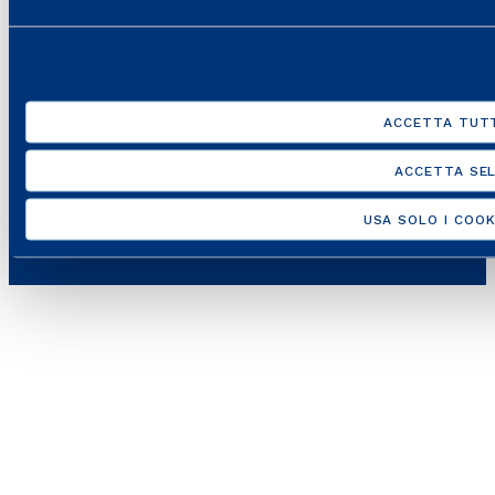
ACCETTA TUTT
Italgas S.p.A • Società aderente al “Gruppo IVA Italgas”, P.I.
ACCETTA SEL
10538260968 –
Note legali
–
Privacy
–
Accessibilità
USA SOLO I COOK