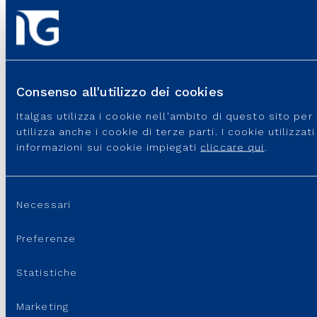
Consenso all'utilizzo dei cookies
SITI DEL GRUPPO
Italgas utilizza i cookie nell'ambito di questo sito pe
utilizza anche i cookie di terze parti. I cookie utilizza
PORTALI E SITI UTILI
informazioni sui cookie impiegati
cliccare qui
.
REGOLAZIONE
Selezione
Necessari
LINK UTILI
del
consenso
Preferenze
SUPPORTO
Statistiche
Marketing