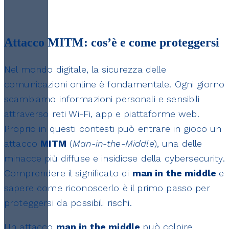
Attacco MITM: cos’è e come proteggersi
Nel mondo digitale, la sicurezza delle
comunicazioni online è fondamentale. Ogni giorno
scambiamo informazioni personali e sensibili
attraverso reti Wi-Fi, app e piattaforme web.
Proprio in questi contesti può entrare in gioco un
attacco
MITM
(
Man-in-the-Middle
), una delle
minacce più diffuse e insidiose della cybersecurity.
Comprendere il significato di
man in the middle
e
sapere come riconoscerlo è il primo passo per
proteggersi da possibili rischi.
Un attacco
man in the middle
può colpire