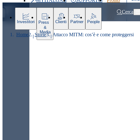
MYITALGAS
SUPPORTO
Pronto
Ultimo
intervento
prezzo
800 900
Cerca
999
Investitori
Clienti
Partner
People
Press
&
Media
Home
Storie
Attacco MITM: cos’è e come proteggersi