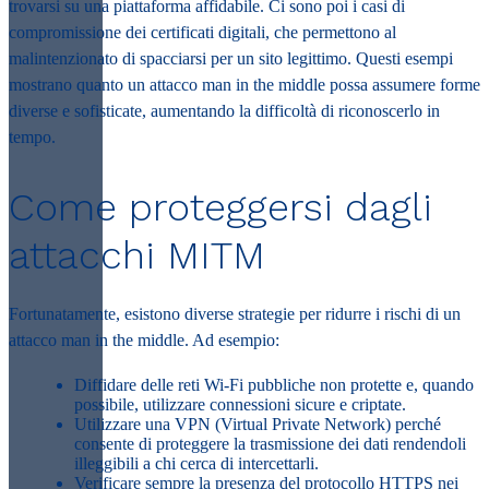
trovarsi su una piattaforma affidabile. Ci sono poi i casi di
compromissione dei certificati digitali, che permettono al
malintenzionato di spacciarsi per un sito legittimo. Questi esempi
mostrano quanto un attacco
man in the middle
possa assumere forme
diverse e sofisticate, aumentando la difficoltà di riconoscerlo in
tempo.
Come proteggersi dagli
attacchi MITM
Fortunatamente, esistono diverse strategie per ridurre i rischi di un
attacco
man in the middle
. Ad esempio:
Diffidare delle reti Wi-Fi pubbliche non protette e, quando
possibile, utilizzare connessioni sicure e criptate.
Utilizzare una
VPN
(Virtual Private Network) perché
consente di proteggere la trasmissione dei dati rendendoli
illeggibili a chi cerca di intercettarli.
Verificare sempre la presenza del protocollo HTTPS nei