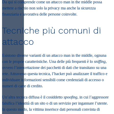
Da qui si comprende come un attacco
man in the middle
possa
mettere a rischio non solo la privacy ma anche la sicurezza
finanziaria e lavorativa delle persone coinvolte.
Tecniche più comuni di
attacco
Esistono diverse varianti di un attacco
man in the middle
, ognuna
con le proprie caratteristiche. Una delle più frequenti è lo
sniffing
,
ovvero l’intercettazione dei pacchetti di dati che transitano su una
rete. Attraverso questa tecnica, l’hacker può analizzare il traffico e
individuare informazioni sensibili come credenziali di accesso o
numeri di carte di credito.
Un’altra tecnica diffusa è il cosiddetto
spoofing
, in cui l’aggressore
falsifica l’identità di un sito o di un servizio per ingannare l’utente.
In questo modo, la vittima inserisce dati personali convinta di