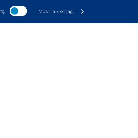
ng
Mostra dettagli
SUPPORTO
one strategica
Investitori
ivazione
Cittadini
ore
Fornitori
te
Help online e FAQ
Hai bisogno di aiuto?