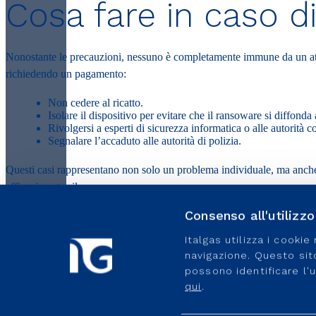
Cosa fare in caso 
Nonostante le precauzioni, nessuno è completamente immune da un
a
richiedendo un pagamento:
Non cedere al ricatto.
Isolare il dispositivo per evitare che il ransoware si diffonda a
Rivolgersi a esperti di sicurezza informatica o alle autorità c
Segnalare l’accaduto alle autorità di polizia.
Questi casi rappresentano non solo un problema individuale, ma anche 
efficaci contro il ransomware.
Consenso all'utilizz
Frodi informatiche:
https://www.italgas.it/innovazione/cyber-security/fr
Italgas utilizza i cooki
Malware:
https://www.italgas.it/innovazione/i-vocaboli-della-cyber-s
navigazione. Questo sito 
possono identificare l'
Phishing:
https://www.italgas.it/innovazione/i-vocaboli-della-cyber-se
qui
.
Cybersecurity:
https://www.italgas.it/innovazione/i-vocaboli-della-cyb