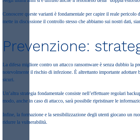
Negli ultimi anni si è diffuso anche il fenomeno della “doppia estorsio
Conoscere queste varianti è fondamentale per capire il reale pericolo 
mette in discussione il controllo stesso che abbiamo sui nostri dati, sia
Prevenzione: strate
La difesa migliore contro un
attacco ransomware
è senza dubbio la pre
notevolmente il rischio di infezione. È altrettanto importante adottare b
sicuri.
Un’altra strategia fondamentale consiste nell’effettuare regolari backup 
modo, anche in caso di attacco, sarà possibile ripristinare le informazi
Infine, la formazione e la sensibilizzazione degli utenti giocano un ru
ridurre la vulnerabilità.