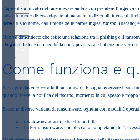
&
Media
Capire il
significato del ransomware
aiuta a comprendere l’urgenza di 
agisce in modo diverso rispetto ai malware tradizionali: invece di limita
deriva il suo nome, dall’unione delle parole inglesi
ransom
(riscatto) 
Clienti
Non va dimenticato che
esiste una relazione tra il phishing e il ranso
allegato infetto. Ecco perché la consapevolezza e l’attenzione verso i
Partner
Come funziona e qual
People
Per capire davvero cosa fa il
ransomware
, bisogna osservare il suo fu
quando riceve la notifica del riscatto, momento in cui spesso è troppo ta
Esistono diverse varianti di ransomware, ognuna con modalità operati
I crypto-ransomware
, che cifrano i file.
I
locker-ransomware
, che bloccano completamente l’accesso 