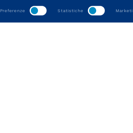
Preferenze
Statistiche
Marketi
REGOLAZIONE
LINK UTILI
Operiamo in un settore regolato
La nostra visi
Allaccio e att
Diventa fornit
Posizioni aper