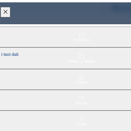
MYIT
Investitori
i tuoi dati
Press & Media
Clienti
Partner
People