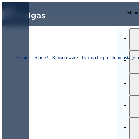
VAI AI CONTENUTI PRINCIPALI
Ultimo prezzo
Menu
Home
Storie
Ransomware: il virus che prende in ostaggio 