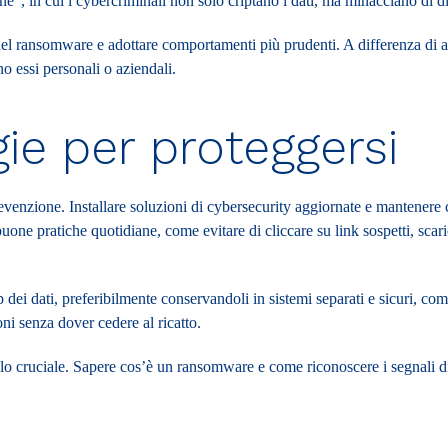
ne”, in cui i cybercriminali non solo criptano i dati, ma minacciano di d
del ransomware e adottare comportamenti più prudenti. A differenza di al
no essi personali o aziendali.
gie per proteggersi
venzione. Installare soluzioni di cybersecurity aggiornate e mantenere c
uone pratiche quotidiane, come evitare di cliccare su link sospetti, scaric
dei dati, preferibilmente conservandoli in sistemi separati e sicuri, come 
oni senza dover cedere al ricatto.
olo cruciale. Sapere
cos’è un ransomware
e come riconoscere i segnali di