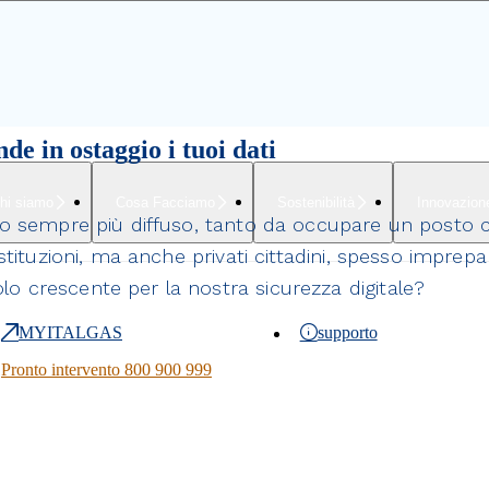
e in ostaggio i tuoi dati
hi siamo
Cosa Facciamo
Sostenibilità
Innovazion
o sempre più diffuso, tanto da occupare un posto cen
stituzioni, ma anche privati cittadini, spesso imprepa
 crescente per la nostra sicurezza digitale?
MYITALGAS
supporto
Pronto intervento 800 900 999