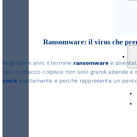
Ransomware: il virus che prend
C
Negli ultimi anni, il termine
ransomware
è diventat
tipo di attacco colpisce non solo grandi aziende e i
cos’è
esattamente e perché rappresenta un pericolo