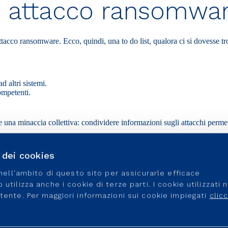
di attacco ransomwa
ttacco ransomware
. Ecco, quindi, una to do list, qualora ci si dovesse t
d altri sistemi.
ompetenti.
una minaccia collettiva: condividere informazioni sugli attacchi permet
o dei cookies
odi-digitali/
e nell'ambito di questo sito per assicurarle efficace
ecurity/malware-cosa-sono-e-come-evitarli/
utilizza anche i cookie di terze parti. I cookie utilizzati 
utente. Per maggiori informazioni sui cookie impiegati
clic
curity/phishing/
er-security/storie-cybersecurity-cybersecurity/