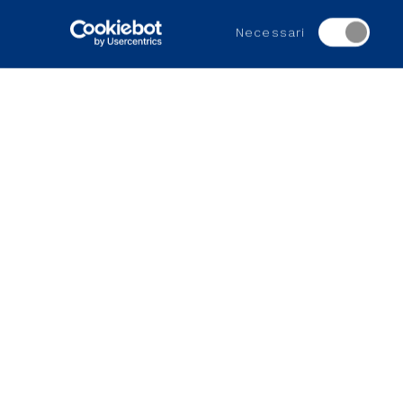
Selezione
Necessari
del
Ultimo aggiornamento:
25 Maggio, 2026 - 11:41 am
consenso
SITI DEL GRUPPO
PORTALI E SITI UTILI
Enaon
MyItalgas
Toscana Energia
Portali per i fornitori
Medea
Gas2Be
Metano Sant’Angelo Lodigiano
Ideas4Italgas
Nepta
Geoside