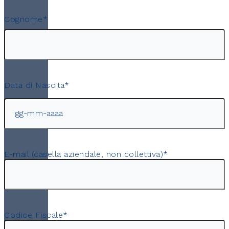
Cognome
*
Cognome
Data di Nascita
*
GG
trattino
MM
trattino
AAAA
E-mail (casella aziendale, non collettiva)
*
Codice Fiscale
*