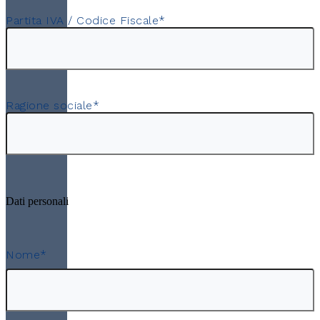
Partita IVA / Codice Fiscale
*
Ragione sociale
*
Dati personali
Nome
*
Nome