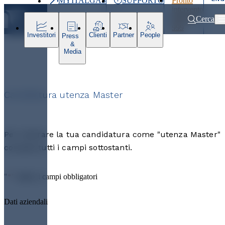
MYITALGAS
SUPPORTO
Pronto
Ultimo
intervento
prezzo
800 900
Cerca
999
Investitori
Clienti
Partner
People
Press
&
Media
Candidatura utenza Master
Per inoltrare la tua candidatura come "utenza Master"
compila tutti i campi sottostanti.
"
*
" indica i campi obbligatori
Dati aziendali