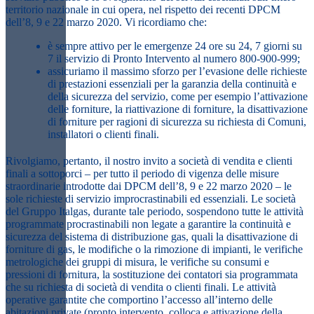
territorio nazionale in cui opera, nel rispetto dei recenti DPCM
dell’8, 9 e 22 marzo 2020.
Vi ricordiamo che:
è sempre attivo per le emergenze 24 ore su 24, 7 giorni su
7 il servizio di Pronto Intervento al numero 800-900-999;
assicuriamo il massimo sforzo per l’evasione delle richieste
di prestazioni essenziali per la garanzia della continuità e
della sicurezza del servizio,
come per esempio l’attivazione
delle forniture, la riattivazione di forniture, la disattivazione
di forniture per ragioni di sicurezza su richiesta di Comuni,
installatori o clienti finali.
Rivolgiamo, pertanto, il nostro
invito a società di vendita e clienti
finali a sottoporci
– per tutto il periodo di vigenza delle misure
straordinarie introdotte dai DPCM dell’8, 9 e 22 marzo 2020 –
le
sole richieste di servizio improcrastinabili ed essenziali.
Le società
del Gruppo Italgas,
durante tale periodo, sospendono tutte le attività
programmate procrastinabili non legate a garantire la continuità e
sicurezza del sistema di distribuzione gas,
quali la disattivazione di
forniture di gas, le modifiche o la rimozione di impianti, le verifiche
metrologiche dei gruppi di misura, le verifiche su consumi e
pressioni di fornitura, la sostituzione dei contatori sia programmata
che su richiesta di società di vendita o clienti finali. Le attività
operative garantite che comportino l’accesso all’interno delle
abitazioni private (pronto intervento, colloca e attivazione della