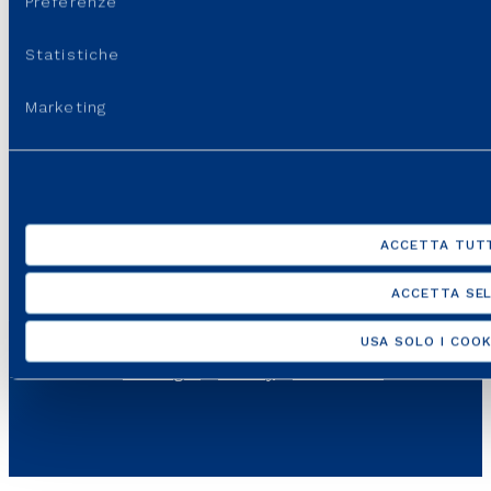
Preferenze
LINK UTILI
Statistiche
SUPPORTO
Marketing
ACCETTA TUTT
ACCETTA SEL
USA SOLO I COOK
Italgas S.p.A • Società aderente al “Gruppo IVA Italgas”, P.I.
10538260968 –
Note legali
–
Privacy
–
Accessibilità