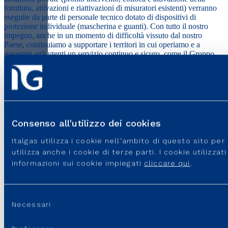
fornitura, attivazioni e riattivazioni di misuratori esistenti) verranno
eseguite da parte di personale tecnico dotato di dispositivi di
protezione individuale (mascherina e guanti). Con tutto il nostro
impegno, anche in un momento di difficoltà vissuto dal nostro
Paese, continuiamo a supportare i territori in cui operiamo e a
garantire agli utenti un servizio continuo e sicuro, come il Gruppo
Italgas fa da oltre 180 anni.
Consenso all'utilizzo dei cookies
Italgas utilizza i cookie nell'ambito di questo sito pe
utilizza anche i cookie di terze parti. I cookie utilizza
SITI DEL GRUPPO
informazioni sui cookie impiegati
cliccare qui
.
PORTALI E SITI UTILI
Selezione
Necessari
del
REGOLAZIONE
consenso