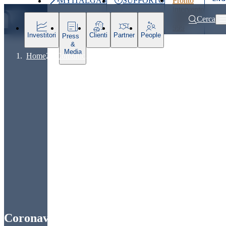
MYITALGAS
SUPPORTO
Pronto
Ultimo
intervento
prezzo
800 900
Cerca
999
Investitori
Clienti
Partner
People
Press
&
Media
Home
Comunicati stampa e news
Coronavirus, misure straordinarie ado
Coronavirus, misure straordinarie