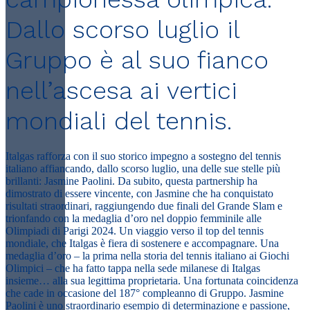
Dallo scorso luglio il
Gruppo è al suo fianco
nell’ascesa ai vertici
mondiali del tennis.
Italgas rafforza con il suo storico impegno a sostegno del tennis
italiano affiancando, dallo scorso luglio, una delle sue stelle più
brillanti: Jasmine Paolini. Da subito, questa partnership ha
dimostrato di essere vincente, con Jasmine che ha conquistato
risultati straordinari, raggiungendo due finali del Grande Slam e
trionfando con la medaglia d’oro nel doppio femminile alle
Olimpiadi di Parigi 2024. Un viaggio verso il top del tennis
mondiale, che Italgas è fiera di sostenere e accompagnare. Una
medaglia d’oro – la prima nella storia del tennis italiano ai Giochi
Olimpici – che ha fatto tappa nella sede milanese di Italgas
insieme… alla sua legittima proprietaria. Una fortunata coincidenza
che cade in occasione del 187° compleanno di Gruppo. Jasmine
Paolini è uno straordinario esempio di determinazione e passione,