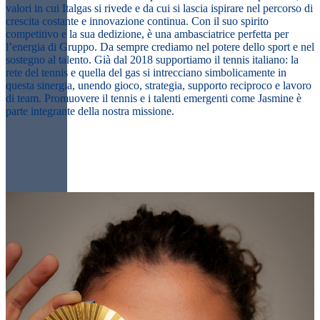
valori in cui Italgas si rivede e da cui si lascia ispirare nel percorso di
crescita costante e innovazione continua. Con il suo spirito
competitivo e la sua dedizione, è una ambasciatrice perfetta per
l’energia di Gruppo. Da sempre crediamo nel potere dello sport e nel
sostegno al talento. Già dal 2018 supportiamo il tennis italiano: la
rete del tennis e quella del gas si intrecciano simbolicamente in
questa sinergia, unendo gioco, strategia, supporto reciproco e lavoro
di team. Promuovere il tennis e i talenti emergenti come Jasmine è
parte integrante della nostra missione.