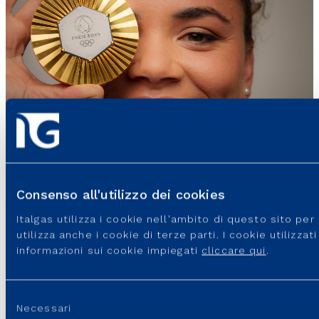
Consenso all'utilizzo dei cookies
Italgas utilizza i cookie nell'ambito di questo sito pe
utilizza anche i cookie di terze parti. I cookie utilizza
informazioni sui cookie impiegati
cliccare qui
.
Selezione
Necessari
del