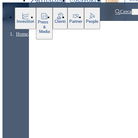
MYITALGAS
SUPPORTO
Pronto
Ultimo
intervento
prezzo
800 900
Cerca
999
Investitori
Clienti
Partner
People
Press
&
Media
Home
Comunicati stampa e news
Jasmine Paolini in sede a Milano. Un 