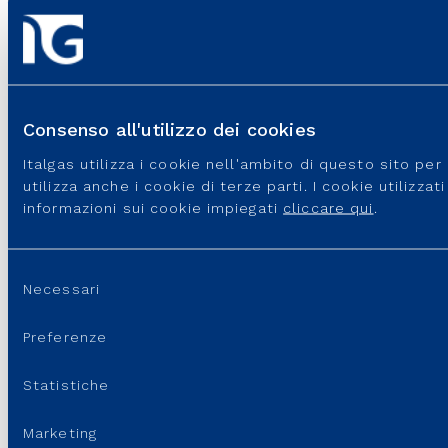
Consenso all'utilizzo dei cookies
Italgas utilizza i cookie nell'ambito di questo sito pe
utilizza anche i cookie di terze parti. I cookie utilizza
informazioni sui cookie impiegati
cliccare qui
.
Italgas S.p.A • Società aderente al “Gruppo IVA Italgas”, P.I.
10538260968 –
Note legali
–
Privacy
–
Accessibilità
Selezione
Necessari
del
consenso
Preferenze
Statistiche
Marketing