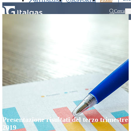
MYITALGAS
SUPPORTO
Pronto
Ultimo
intervento
prezzo
800 900
Cerca
999
Home
Comunicati stampa e news
Presentazione risultati del terzo trime
Investitori
Clienti
Partner
People
Press
&
Media
Presentazione risultati del terzo trimestre
2019