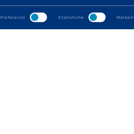
Preferenze
Statistiche
Marketi
ile consultare il sito di Bludigit:
https://www.bludigit.com/
REGOLAZIONE
LINK UTILI
Operiamo in un settore regolato
La nostra visi
Allaccio e att
Diventa fornit
Posizioni aper