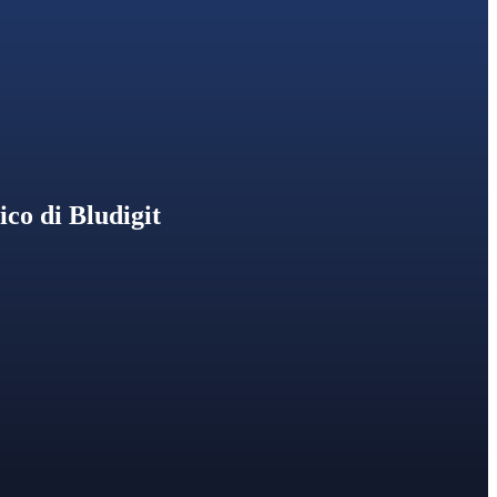
e
Progetti
co di Bludigit
ENGLISH