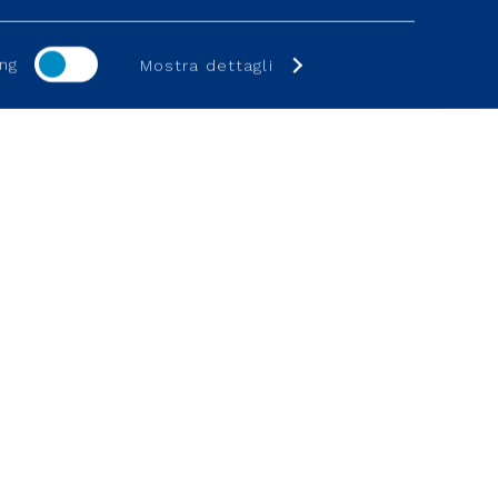
ng
Mostra dettagli
SUPPORTO
one strategica
Investitori
ivazione
Cittadini
ore
Fornitori
te
Help online e FAQ
Hai bisogno di aiuto?