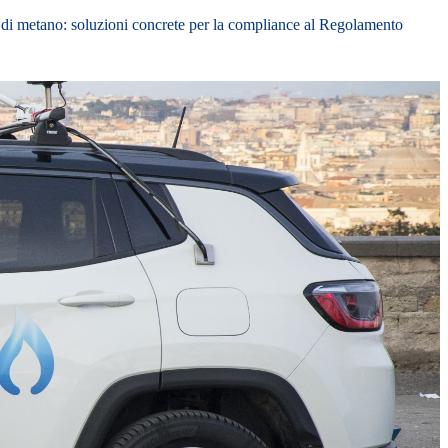
i di metano: soluzioni concrete per la compliance al Regolamento
 sui principali punti del nuovo Regolamento europeo,
erification)
ni