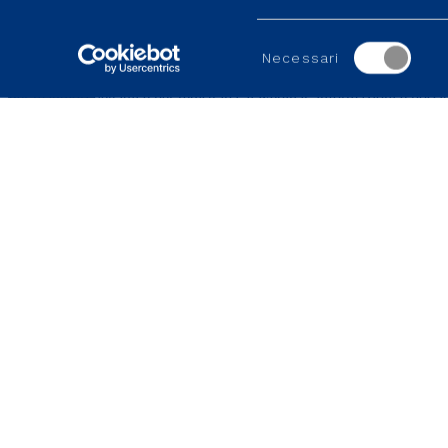
Selezione
Necessari
del
consenso
Per maggiori dettagli e per registrarsi al webinar, informazioni è possib
SITI DEL GRUPPO
PORTALI E SITI UTILI
Enaon
MyItalgas
Toscana Energia
Portali per i fornitori
Medea
Gas2Be
Metano Sant’Angelo Lodigiano
Ideas4Italgas
Nepta