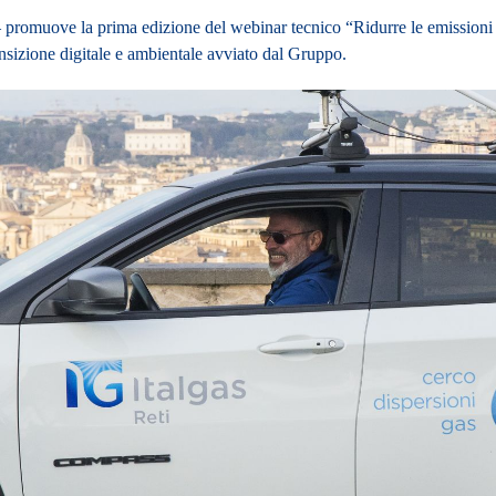
 – promuove la prima edizione del webinar tecnico “Ridurre le emission
ransizione digitale e ambientale avviato dal Gruppo.
& Network Monitoring di Italgas, il webinar offrirà un approfondimento
i LDAR (Leak Detection and Repair) e MRV (Monitoring, Reporting and V
ro CRDS, tra i più avanzati in Europa per la rilevazione delle dispersio
iva e compliance regolatoria