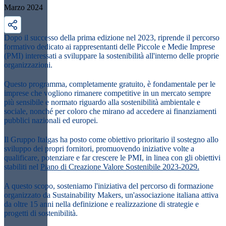
Marzo 2024
Dopo il successo della prima edizione nel 2023, riprende il percorso
formativo dedicato ai rappresentanti delle
Piccole e Medie Imprese
(
PMI
) interessati a sviluppare la sostenibilità all'interno delle proprie
organizzazioni.
Questo programma, completamente
gratuito
, è fondamentale per le
imprese che vogliono rimanere competitive in un mercato sempre
più sensibile e normato riguardo alla sostenibilità ambientale e
sociale, nonché per coloro che mirano ad accedere ai finanziamenti
pubblici nazionali ed europei.
Il
Gruppo Italgas
ha posto come obiettivo prioritario il sostegno allo
sviluppo dei propri fornitori, promuovendo iniziative volte a
qualificare, potenziare e far crescere le
PMI
, in linea con gli obiettivi
stabiliti nel
Piano di Creazione Valore Sostenibile 2023-2029
.
A questo scopo, sosteniamo l'iniziativa del percorso di formazione
organizzato da
Sustainability Makers
, un'associazione italiana attiva
da oltre 15 anni nella definizione e realizzazione di strategie e
progetti di sostenibilità.