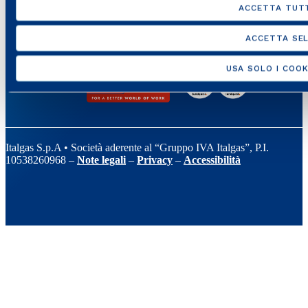
ACCETTA TUTT
ACCETTA SEL
USA SOLO I COOK
Italgas S.p.A • Società aderente al “Gruppo IVA Italgas”, P.I.
10538260968 –
Note legali
–
Privacy
–
Accessibilità