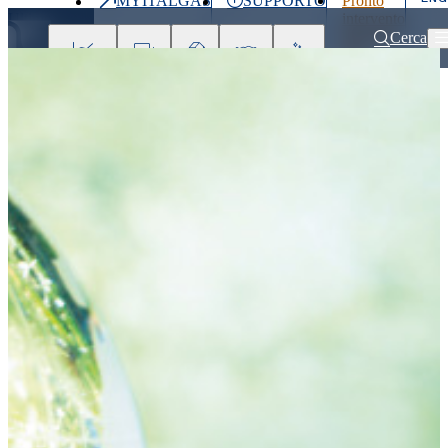
MYITALGAS
SUPPORTO
Pronto
Ultimo
intervento
prezzo
800 900
Cerca
999
Investitori
Clienti
Partner
People
Press
&
Media
Home
Comunicati stampa e news
Torna la formazione gratuita per le PM