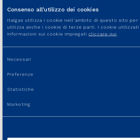
File PDF - 475,46 KB
Consenso all'utilizzo dei cookies
Italgas utilizza i cookie nell'ambito di questo sito pe
utilizza anche i cookie di terze parti. I cookie utilizza
informazioni sui cookie impiegati
cliccare qui
.
Selezione
Necessari
del
SITI DEL GRUPPO
consenso
Preferenze
PORTALI E SITI UTILI
Statistiche
REGOLAZIONE
Marketing
LINK UTILI
SUPPORTO