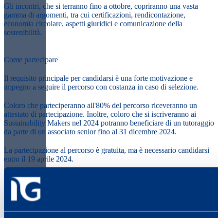
Gli incontri, che si terranno fino a ottobre, copriranno una vasta
gamma di argomenti, tra cui certificazioni, rendicontazione,
economia circolare, aspetti giuridici e comunicazione della
sostenibilità.
Come partecipare
Il requisito principale per candidarsi è una forte motivazione e
impegno a seguire il percorso con costanza in caso di selezione.
Coloro che parteciperanno all'
80%
del percorso riceveranno un
attestato di partecipazione. Inoltre, coloro che si iscriveranno ai
Sustainability Makers
nel 2024 potranno beneficiare di un
tutoraggio
da parte di un associato senior fino al
31 dicembre 2024
.
La partecipazione al percorso è gratuita, ma è necessario
candidarsi
entro
il 19 aprile 2024.
Per maggiori informazioni e per candidarsi, scaricare il programma e
il questionario dal sito web di Sustainability Makers e inviarli alla
segreteria all'indirizzo
segreteria@sustainability-makers.it
.
flyer SM per PMI 2024