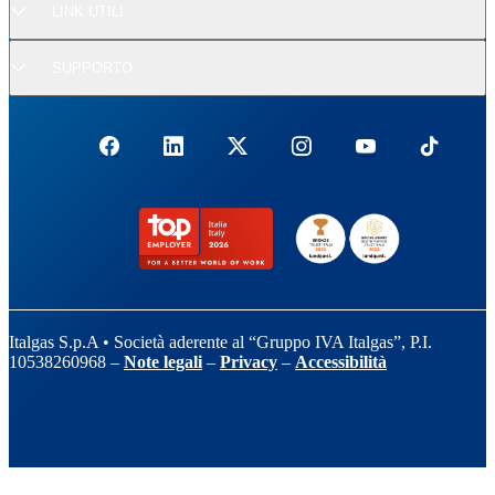
LINK UTILI
SUPPORTO
Italgas S.p.A • Società aderente al “Gruppo IVA Italgas”, P.I.
10538260968 –
Note legali
–
Privacy
–
Accessibilità