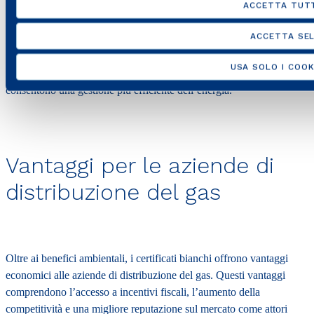
ACCETTA TUTT
certificati bianchi attraverso progetti che migliorano l’efficienza dei
sistemi di distribuzione, l’ottimizzazione del consumo domestico o
ACCETTA SEL
l’adozione di tecnologie a bassa emissione. Un esempio concreto
potrebbe essere l’installazione di sistemi di misurazione e
USA SOLO I COOK
monitoraggio intelligenti, che riducono le perdite di gas e
consentono una gestione più efficiente dell’energia.
Vantaggi per le aziende di
distribuzione del gas
Oltre ai benefici ambientali, i certificati bianchi offrono vantaggi
economici alle aziende di distribuzione del gas. Questi vantaggi
comprendono l’accesso a incentivi fiscali, l’aumento della
competitività e una migliore reputazione sul mercato come attori