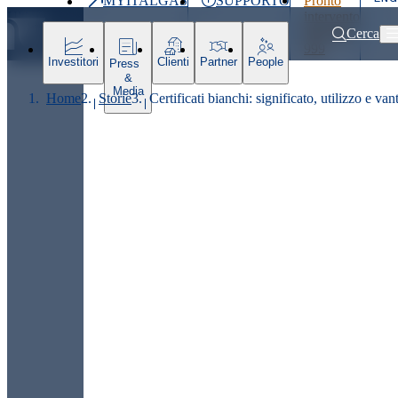
MYITALGAS
SUPPORTO
Pronto
Ultimo
intervento
prezzo
800 900
Cerca
999
Investitori
Clienti
Partner
People
Press
&
Media
Home
Storie
Certificati bianchi: significato, utilizzo e van