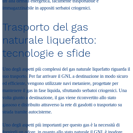
un’alta densità energetica, facilmente trasportabile e
immagazzinabile in appositi serbatoi criogenici.
Trasporto del gas
naturale liquefatto:
tecnologie e sfide
Uno degli aspetti più complessi del gas naturale liquefatto riguarda il
suo trasporto. Per far arrivare il GNL a destinazione in modo sicuro
ed efficiente, vengono utilizzate navi metaniere, progettate per
mantenere il gas in fase liquida, sfruttando serbatoi criogenici. Una
volta giunto a destinazione, il gas viene riconvertito allo stato
gassoso e distribuito attraverso la rete di gasdotti o trasportato su
strada tramite autocisterne.
Uno degli aspetti più importanti per questo gas è la necessità di
fornirgli un odore, in quanto allo stato naturale il GNL è inodore.