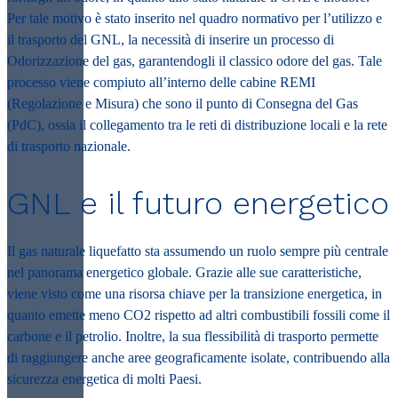
Per tale motivo è stato inserito nel quadro normativo per l’utilizzo e
il trasporto del GNL, la necessità di inserire un processo di
Odorizzazione del gas, garantendogli il classico odore del gas. Tale
processo viene compiuto all’interno delle cabine REMI
(Regolazione e Misura) che sono il punto di Consegna del Gas
(PdC), ossia il collegamento tra le reti di distribuzione locali e la rete
di trasporto nazionale.
GNL e il futuro energetico
Il gas naturale liquefatto sta assumendo un ruolo sempre più centrale
nel panorama energetico globale. Grazie alle sue caratteristiche,
viene visto come una risorsa chiave per la transizione energetica, in
quanto emette meno CO2 rispetto ad altri combustibili fossili come il
carbone e il petrolio. Inoltre, la sua flessibilità di trasporto permette
di raggiungere anche aree geograficamente isolate, contribuendo alla
sicurezza energetica di molti Paesi.