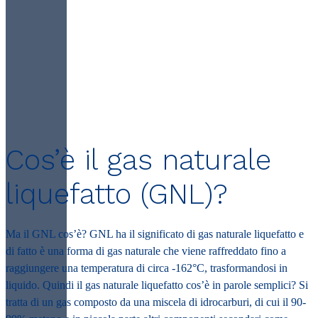
Cos’è il gas naturale
liquefatto (GNL)?
Ma il GNL cos’è? GNL ha il significato di gas naturale liquefatto e
di fatto è una forma di gas naturale che viene raffreddato fino a
raggiungere una temperatura di circa -162°C, trasformandosi in
liquido. Quindi il gas naturale liquefatto cos’è in parole semplici? Si
tratta di un gas composto da una miscela di idrocarburi, di cui il 90-