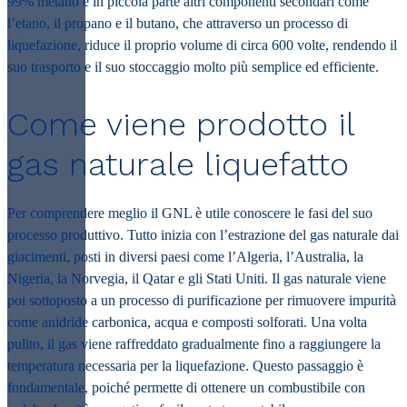
99% metano e in piccola parte altri componenti secondari come
l’etano, il propano e il butano, che attraverso un processo di
liquefazione, riduce il proprio volume di circa 600 volte, rendendo il
suo trasporto e il suo stoccaggio molto più semplice ed efficiente.
Come viene prodotto il
gas naturale liquefatto
Per comprendere meglio il GNL è utile conoscere le fasi del suo
processo produttivo. Tutto inizia con l’estrazione del gas naturale dai
giacimenti, posti in diversi paesi come l’Algeria, l’Australia, la
Nigeria, la Norvegia, il Qatar e gli Stati Uniti. Il gas naturale viene
poi sottoposto a un processo di purificazione per rimuovere impurità
come anidride carbonica, acqua e composti solforati. Una volta
pulito, il gas viene raffreddato gradualmente fino a raggiungere la
temperatura necessaria per la liquefazione. Questo passaggio è
fondamentale, poiché permette di ottenere un combustibile con