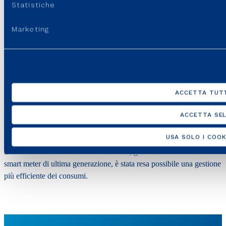
Statistiche
esempio concreto il deposito costiero di Oristano, che ha permesso
alla Sardegna di superare la storica assenza di metano nella regione.
Marketing
Grazie a infrastrutture all’avanguardia, come le reti digitalizzate
controllate da
DANA
e i depositi criogenici, l’isola oggi può contare
su un approvvigionamento più sicuro ed efficiente di GNL. La rete
si estende per 2.700 chilometri e conta 98 depositi criogenici di gas
naturale liquefatto.
ACCETTA TUTT
Un altro traguardo significativo è stato raggiunto con la conversione
della rete di Olbia dal GPL al metano nel dicembre 2023, che ha
ACCETTA SEL
interessato 7.500 famiglie. Questo passaggio ha portato vantaggi
USA SOLO I COOK
concreti, tra cui un risparmio in bolletta fino al 30% e una riduzione
delle emissioni di CO2 del 10%. Inoltre, grazie all’installazione di
smart meter
di ultima generazione, è stata resa possibile una gestione
più efficiente dei consumi.