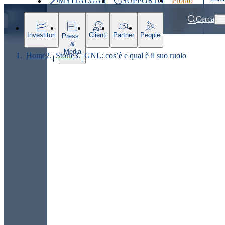
MYITALGAS
SUPPORTO
Pronto
Ultimo
intervento
prezzo
800 900
Cerca
999
Investitori
Clienti
Partner
People
Press
&
Media
Home
Storie
GNL: cos’è e qual è il suo ruolo