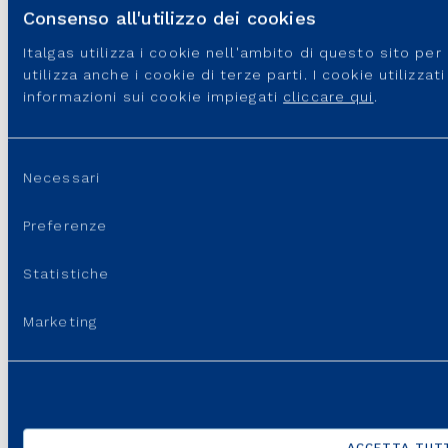
Consenso all'utilizzo dei cookies
Italgas utilizza i cookie nell'ambito di questo sito pe
utilizza anche i cookie di terze parti. I cookie utilizza
informazioni sui cookie impiegati
cliccare qui
.
Selezione
Italgas S.p.A • Società aderente al “Gruppo IVA Italgas”, P.I.
Necessari
del
10538260968 –
Note legali
–
Privacy
–
Accessibilità
consenso
Preferenze
Statistiche
Marketing
ACCETTA TUTT