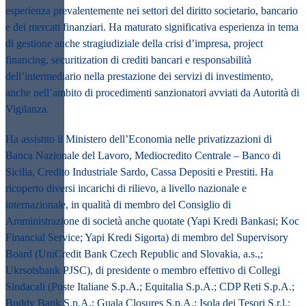
esperienza prevalentemente nei settori del diritto societario, bancario
e dei mercati finanziari. Ha maturato significativa esperienza in tema
di gestione anche stragiudiziale della crisi d’impresa, project
financing, securitization di crediti bancari e responsabilità
dell’intermediario nella prestazione dei servizi di investimento,
anche nell’ambito di procedimenti sanzionatori avviati da Autorità di
Vigilanza.
Ha assistito il Ministero dell’Economia nelle privatizzazioni di
Banca Nazionale del Lavoro, Mediocredito Centrale – Banco di
Sicilia, Credito Industriale Sardo, Cassa Depositi e Prestiti. Ha
ricoperto diversi incarichi di rilievo, a livello nazionale e
internazionale, in qualità di membro del Consiglio di
Amministrazione di società anche quotate (Yapi Kredi Bankasi; Koc
Financial Service; Yapi Kredi Sigorta) di membro del Supervisory
Board (UniCredit Bank Czech Republic and Slovakia, a.s.,;
Ukrsotsbank PJSC), di presidente o membro effettivo di Collegi
Sindacali (Poste Italiane S.p.A.; Equitalia S.p.A.; CDP Reti S.p.A.;
Buddy Bank S.p.A.; Guala Closures S.p.A.; Isola dei Tesori S.r.l.;