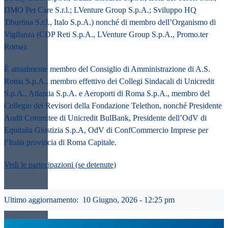
DMO Pet Care S.r.l.; LVenture Group S.p.A.; Sviluppo HQ
Tiburtina S.r.l., Italo S.p.A.) nonché di membro dell’Organismo di
Vigilanza (CDP Reti S.p.A., LVenture Group S.p.A., Promo.ter
Roma).
È attualmente membro del Consiglio di Amministrazione di A.S.
Roma S.p.A., membro effettivo dei Collegi Sindacali di Unicredit
S.p.A., Atlantia S.p.A. e Aeroporti di Roma S.p.A., membro del
Collegio dei Revisori della Fondazione Telethon, nonché Presidente
Audit Commitee di Unicredit BulBank, Presidente dell’OdV di
Equitalia Giustizia S.p.A, OdV di ConfCommercio Imprese per
l’Italia provincia di Roma Capitale.
Vedi le partecipazioni (se detenute)
Ultimo aggiornamento:
10 Giugno, 2026 - 12:25 pm