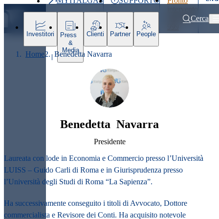
MYITALGAS
SUPPORTO
Pronto
Ultimo
intervento
prezzo
800 900
Cerca
999
Investitori
Clienti
Partner
People
Press
&
Media
Home
Benedetta Navarra
Benedetta Navarra
Presidente
Laureata con lode in Economia e Commercio presso l’Università
LUISS – Guido Carli di Roma e in Giurisprudenza presso
l’Università degli Studi di Roma “La Sapienza”.
Ha successivamente conseguito i titoli di Avvocato, Dottore
commercialista e Revisore dei Conti. Ha acquisito notevole