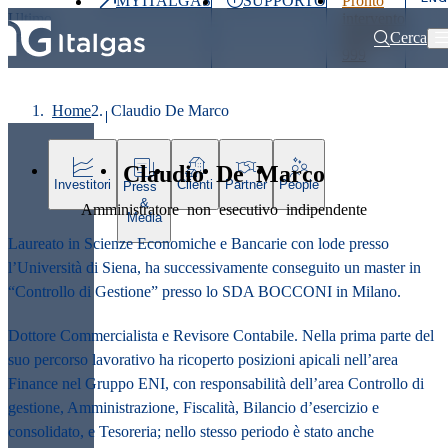
MYITALGAS
SUPPORTO
Pronto
Ultimo
intervento
prezzo
800 900
Cerca
999
Home
Claudio De Marco
Claudio De Marco
Investitori
Clienti
Partner
People
Press
&
Amministratore non esecutivo indipendente
Media
Laureato in Scienze Economiche e Bancarie con lode presso
l’Università di Siena, ha successivamente conseguito un master in
“Controllo di Gestione” presso lo SDA BOCCONI in Milano.
Dottore Commercialista e Revisore Contabile. Nella prima parte del
suo percorso lavorativo ha ricoperto posizioni apicali nell’area
Finance nel Gruppo ENI, con responsabilità dell’area Controllo di
gestione, Amministrazione, Fiscalità, Bilancio d’esercizio e
consolidato, e Tesoreria; nello stesso periodo è stato anche