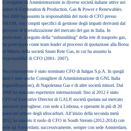
Consigliere di Amministrazione in diverse società italiane attive nei
settori di Exploration & Production, Gas & Power e Renewables.
Nel 2000 ha assunto la responsabilità del ruolo di CFO presso
SNAM, con compiti specifici di gestione degli impatti derivanti dal
processo di liberalizzazione del mercato del gas in Italia. In
particolare, a seguito della “unbundiling” della rete di trasporto gas,
ha partecipato come team leader al processo di quotazione alla Borsa
di Milano della società Snam Rete Gas, in cui ha assunto la
responsabilità di CFO (2001- 2007).
Successivamente è stato nominato CFO di Italgas S.p.A. In quegli
anni è stato anche Consigliere di Amministrazione di GNL Italia
(rigassificazione), di Napoletana Gas e di altre società minori. Dal
2008 ha maturato esperienze internazionali: fino al 2012 è stato
CFO ed Executive Director di GALP, società quotata sul mercato
azionario portoghese, con sede a Lisbona, e operante in più di 20
paesi nel settore degli idrocarburi. All’inizio della seconda metà
2012 ha assunto il ruolo di CFO in South Stream (2012-2014) con
sede ad Amsterdam; successivamente, sempre con sede Amsterdam,