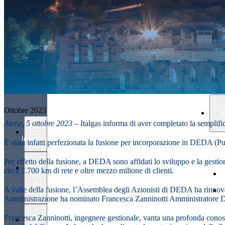
Ottobre 2023
C
Atene, 5 ottobre 2023 –
Italgas informa di aver completato la semplific
Investitori
È stata infatti perfezionata la fusione per incorporazione in DEDA 
Per effetto della fusione, a DEDA sono affidati lo sviluppo e la gestion
circa 7.700 km di rete e oltre mezzo milione di clienti.
Press
&
A valle della fusione, l’Assemblea degli Azionisti di DEDA ha rinnov
Media
Amministrazione ha nominato Francesca Zanninotti Amministratore 
Francesca Zanninotti, ingegnere gestionale, vanta una profonda conos