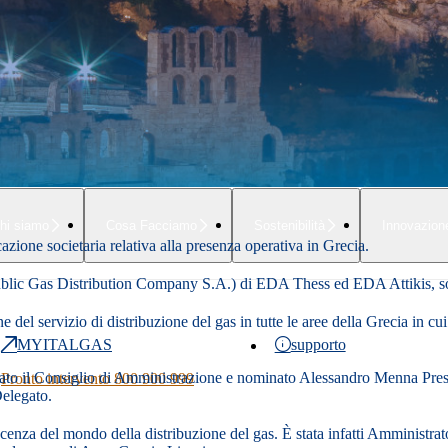
People
hi siamo
Cosa Facciamo
Sostenibilità
Innovazion
azione societaria relativa alla presenza operativa in Grecia.
(Public Gas Distribution Company S.A.) di EDA Thess ed EDA Attikis, s
e del servizio di distribuzione del gas in tutte le aree della Grecia in c
MYITALGAS
supporto
ato il Consiglio di Amministrazione e nominato Alessandro Menna Presi
Pronto intervento 800 900 999
Delegato.
cenza del mondo della distribuzione del gas. È stata infatti Amminist