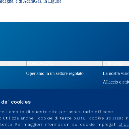
Sardegna, e di AcamGas, in Liguria.
REGOLAZIONE
LINK UTILI
Operiamo in un settore regolato
La nostra visi
Allaccio e att
Diventa fornit
Posizioni aper
o dei cookies
e nell'ambito di questo sito per assicurarle efficace
utilizza anche i cookie di terze parti. I cookie utilizzati 
utente. Per maggiori informazioni sui cookie impiegati
clic