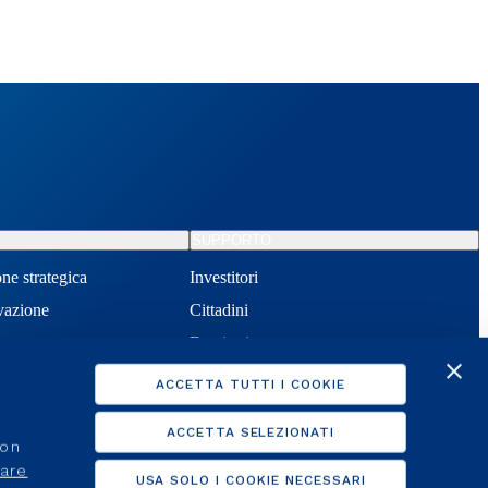
SUPPORTO
one strategica
Investitori
ivazione
Cittadini
ore
Fornitori
te
Help online e FAQ
ACCETTA TUTTI I COOKIE
Hai bisogno di aiuto?
ACCETTA SELEZIONATI
non
care
USA SOLO I COOKIE NECESSARI