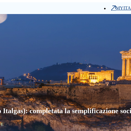
MYIT
Investitori
uppo Italgas): completata la semplificazione societaria in Grecia
Press & Media
Clienti
talgas): completata la semplificazione soci
Partner