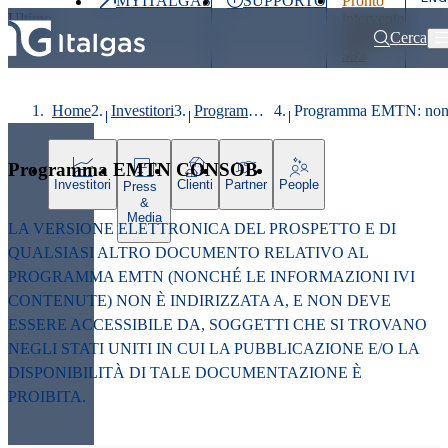
MYITALGAS
SUPPORTO
Pronto
Ultimo
intervento
prezzo
800 900
Cerca
999
Home
Investitori
Programma EMTN CONSOB
Programma EMTN: non 
Programma EMTN CONSOB
Investitori
Clienti
Partner
People
Press
&
Media
LA VERSIONE ELETTRONICA DEL PROSPETTO E DI
QUALSIASI ALTRO DOCUMENTO RELATIVO AL
PROGRAMMA EMTN (NONCHÉ LE INFORMAZIONI IVI
CONTENUTE) NON È INDIRIZZATA A, E NON DEVE
ESSERE ACCESSIBILE DA, SOGGETTI CHE SI TROVANO
NEGLI STATI UNITI IN CUI LA PUBBLICAZIONE E/O LA
DISPONIBILITÀ DI TALE DOCUMENTAZIONE È
PROIBITA.