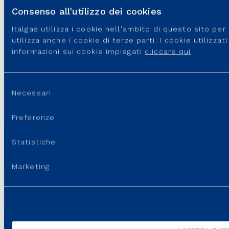
TEMA: Finance
Consenso all'utilizzo dei cookies
Aggiungi al calendario
Italgas utilizza i cookie nell'ambito di questo sito pe
utilizza anche i cookie di terze parti. I cookie utilizza
GMAIL
OUTLOOK
informazioni sui cookie impiegati
cliccare qui
.
In programma
Selezione
Necessari
del
VAI ALL'EVENTO
consenso
Preferenze
Statistiche
VEDI TUTTI GLI EVENTI
Marketing
Ultimo aggiornamento:
26 Giugno, 2026 - 2:20 pm