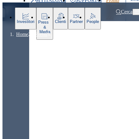
MYITALGAS
SUPPORTO
Pronto
Ultimo
intervento
prezzo
800 900
Cerca
999
Investitori
Clienti
Partner
People
Press
&
Media
Home
Eventi
Presentazione Piano Strategico 2026-2032