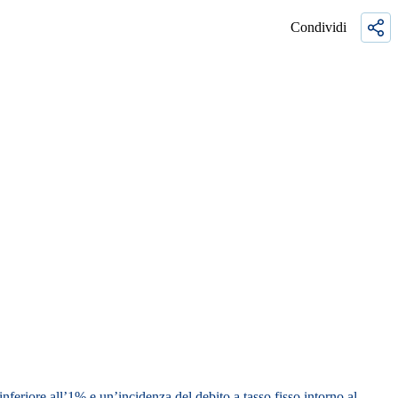
Condividi
 inferiore all’1% e un’incidenza del
debito a tasso fisso intorno al