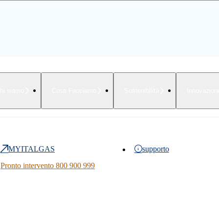
hi siamo
Cosa Facciamo
Sostenibilità
Innovazion
MYITALGAS
supporto
Pronto intervento 800 900 999