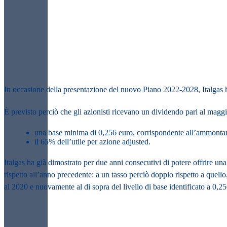
In occasione della presentazione del nuovo Piano 2022-2028, Italgas h
È previsto perciò che gli azionisti ricevano un dividendo pari
al maggi
una base minima di 0,256 euro
, corrispondente all’ammontar
il
65% dell’utile
per azione adjusted.
Italgas ha già dimostrato per due anni consecutivi di potere offrire un
rispetto all’anno precedente: a un tasso perciò doppio rispetto a quello
al 2020 e nuovamente al di sopra del livello di base identificato a 0,2