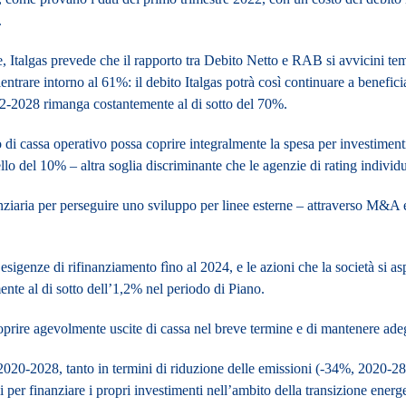
.
e
, Italgas prevede che il
rapporto tra Debito Netto e RAB si avvicini t
ientrare intorno al 61%
: il debito Italgas potrà così continuare a benefic
022-2028 rimanga
costantemente al di sotto del 70%.
o di cassa operativo
possa coprire integralmente la spesa per investimenti 
ello del 10% –
altra soglia discriminante che le agenzie di rating individ
nziaria
per perseguire uno
sviluppo per linee esterne
– attraverso M&A e 
e esigenze di rifinanziamento fìno al 2024, e le azioni che la società si 
nte al di sotto dell’1,2% nel periodo di Piano.
 coprire agevolmente uscite di cassa nel breve termine e di mantenere ade
o 2020-2028, tanto in termini di riduzione delle emissioni (-34%, 2020-2
i
per finanziare i propri
investimenti nell’ambito della transizione energe