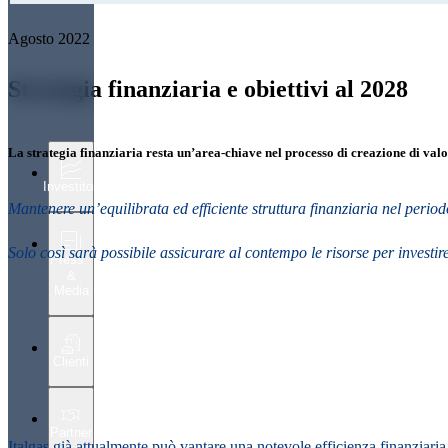
Agosto 2022
Strategia finanziaria e obiettivi al 2028
La strategia finanziaria resta un’area-chiave nel processo di creazione di valo
Investitori
Mantenere un’equilibrata ed efficiente struttura finanziaria nel period
Solo così sarà possibile assicurare al contempo le risorse per investir
Press
&
Media
Clienti
Partner
Italgas già attualmente può vantare una notevole
efficienza finanziaria