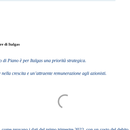
re di Italgas
o di Piano è per Italgas una priorità strategica.
e nella crescita e un’attraente remunerazione agli azionisti.
, come provano i dati del primo trimestre 2022, con un costo del debito