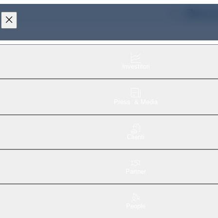
MYIT
Investitori
Press & Media
Clienti
Partner
People