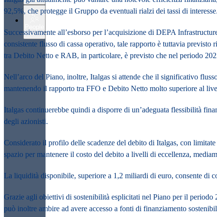
92,5%
, che protegge il Gruppo da eventuali rialzi dei tassi di interesse
People
Successivamente all’esborso per
l’acquisizione di DEPA Infrastructur
consistente flusso di cassa operativo, tale rapporto è tuttavia previsto
r
tra Debito Netto e RAB,
in particolare, è previsto che nel periodo 2
Nell’arco del Piano, inoltre, Italgas si attende che il
significativo fluss
mantenendo
il rapporto tra FFO e Debito Netto molto superiore al liv
Italgas continuerebbe quindi a disporre di un’adeguata
flessibilità fina
degli azionisti.
Considerato il
profilo delle scadenze del debito di Italgas
, con limitat
spazio per mantenere il
costo del debito a livelli di eccellenza
, mediame
La
liquidità disponibile
, superiore a 1,2 miliardi di euro, consente di
Grazie agli
obiettivi di sostenibilità
esplicitati nel Piano per il period
può inoltre ambire ad avere accesso a f
onti di finanziamento sostenibil