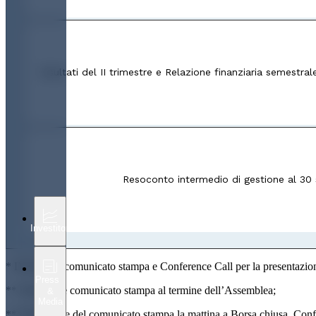
Risultati del II trimestre e Relazione finanziaria semestra
Resoconto intermedio di gestione al 30
Investitori
* Diffusione comunicato stampa e Conference Call per la presentazione 
Press
** Diffusione comunicato stampa al termine dell’Assemblea;
&
Media
***Diffusione del comunicato stampa la mattina a Borsa chiusa, Confere