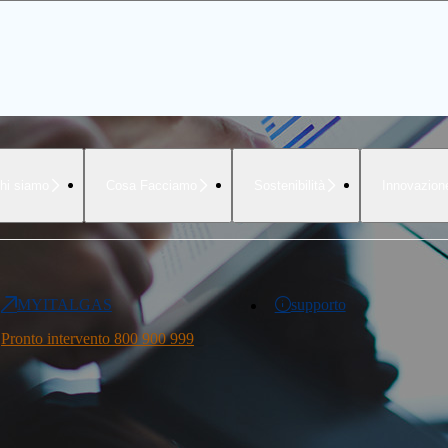
hi siamo
Cosa Facciamo
Sostenibilità
Innovazion
MYITALGAS
supporto
Pronto intervento 800 900 999