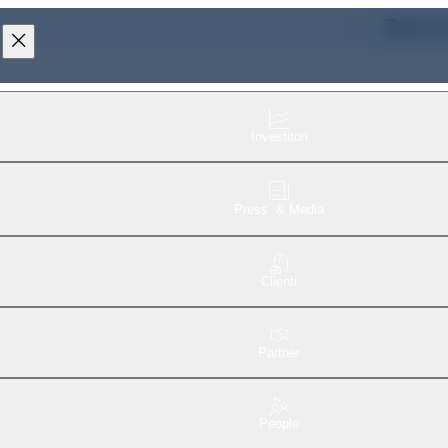
MYIT
per l’anno 2019
Investitori
Press & Media
Clienti
Partner
People