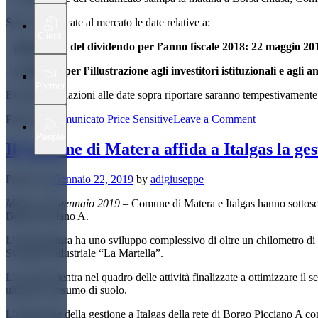
Sono comunicate al mercato le date relative a:
Clienti
–
pagamento del dividendo per l’anno fiscale 2018: 22 maggio 201
– roadshow per l’illustrazione agli investitori istituzionali e agli a
Partner
Eventuali variazioni alle date sopra riportare saranno tempestivamen
on
Posted in
Comunicato Price Sensitive
Leave a Comment
Italgas:
People
Calendario
Il Comune di Matera affida a Italgas la ges
degli
eventi
Posted on
Gennaio 22, 2019
by
adigiuseppe
societari
per
Matera, 22 gennaio 2019
– Comune di Matera e Italgas hanno sottoscri
l’anno
Borgo Picciano A.
2019
L’infrastruttura ha uno sviluppo complessivo di oltre un chilometro di c
Sviluppo Industriale “La Martella”.
L’accordo rientra nel quadro delle attività finalizzate a ottimizzare il s
ulteriore consumo di suolo.
L’estensione della gestione a Italgas della rete di Borgo Picciano A con