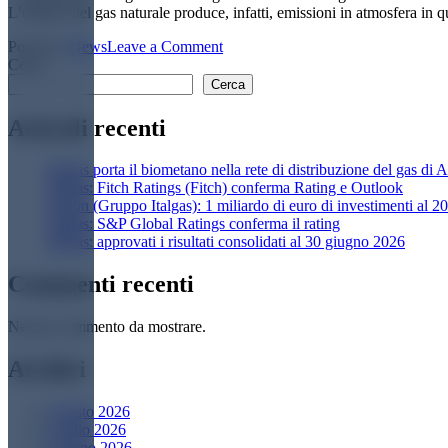
L’utilizzo del gas naturale produce, infatti, emissioni in atmosfera in qu
on
Posted in
News
Leave a Comment
Il
Cerca
Comune
Cerca
di
Matera
Articoli recenti
affida
a
Italgas porta il biometano nella rete di distribuzione del gas di A
Italgas
Italgas: Fitch Ratings (Fitch) conferma Rating e Outlook
la
Enaon (Gruppo Italgas): 1 miliardo di euro di investimenti al 20
gestione
Italgas: S&P Global Ratings conferma il rating
della
Italgas: approvati i risultati consolidati al 30 giugno 2026
rete
gas
di
Commenti recenti
Borgo
Picciano
Nessun commento da mostrare.
A
Archivi
Agosto 2026
Luglio 2026
Giugno 2026