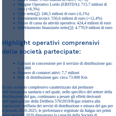
Margine Operativo Lordo (EBITDA): 715,7 milioni di
euro (+8,3%)
Utile netto
[2]
: 246,5 milioni di euro (-6,1%)
Investimenti tecnici: 556,6 milioni di euro (+12,4%)
Flusso di cassa da attività operativa: 424,4 milioni di euro
Indebitamento finanziario netto
[3]
: 4.770,9 milioni di euro
Highlight operativi comprensivi
delle società partecipate:
Comuni in concessione per il servizio di distribuzione gas:
n. 1.886
Numero di contatori attivi: 7,7 milioni
Rete di distribuzione gas: circa 73.000 Km
In uno scenario complessivo caratterizzato dal perdurare
dell’emergenza sanitaria e nel quale, nello specifico del settore della
distribuzione del gas, continuano a pesare gli effetti derivanti
dall’applicazione della Delibera 570/2019/R/gas relativa alla
regolazione tariffaria dei servizi di distribuzione e misura del gas per
il periodo 2020-2025, le performance registrate da Italgas nei primi
nove mesi del 2020 dimostrano la capacità della Società di