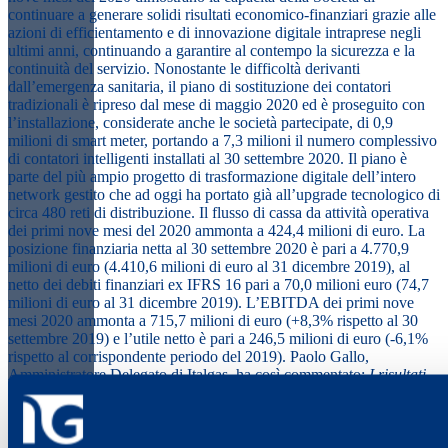
continuare a generare solidi risultati economico-finanziari grazie alle
azioni di efficientamento e di innovazione digitale intraprese negli
ultimi anni, continuando a garantire al contempo la sicurezza e la
continuità del servizio. Nonostante le difficoltà derivanti
dall’emergenza sanitaria, il piano di sostituzione dei contatori
tradizionali è ripreso dal mese di maggio 2020 ed è proseguito con
l’installazione, considerate anche le società partecipate, di 0,9
milioni di smart meter, portando a 7,3 milioni il numero complessivo
di contatori intelligenti installati al 30 settembre 2020. Il piano è
parte del più ampio progetto di trasformazione digitale dell’intero
network gestito che ad oggi ha portato già all’upgrade tecnologico di
circa 480 reti di distribuzione. Il flusso di cassa da attività operativa
dei primi nove mesi del 2020 ammonta a 424,4 milioni di euro. La
posizione finanziaria netta al 30 settembre 2020 è pari a 4.770,9
milioni di euro (4.410,6 milioni di euro al 31 dicembre 2019), al
netto dei debiti finanziari ex IFRS 16 pari a 70,0 milioni euro (74,7
milioni di euro al 31 dicembre 2019). L’EBITDA dei primi nove
mesi 2020 ammonta a 715,7 milioni di euro (+8,3% rispetto al 30
settembre 2019) e l’utile netto è pari a 246,5 milioni di euro (-6,1%
rispetto al corrispondente periodo del 2019). Paolo Gallo,
Amministratore Delegato di Italgas, ha così commentato:
I risultati
al 30 settembre 2020 confermano la validità delle scelte strategiche
effettuate dalla Società anche a fronte del protrarsi dell’emergenza
sanitaria e agli effetti fortemente penalizzanti della regolazione
tariffaria in vigore dal 1° gennaio: grazie alle importanti azioni