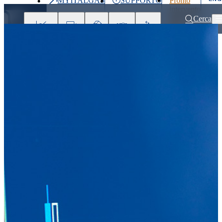
MYITALGAS
SUPPORTO
Pronto
Ultimo
intervento
prezzo
800 900
Cerca
999
Investitori
Clienti
Partner
People
Press
&
Media
Home
Comunicati stampa e news
ITALGAS: APPROVATI I RISULT