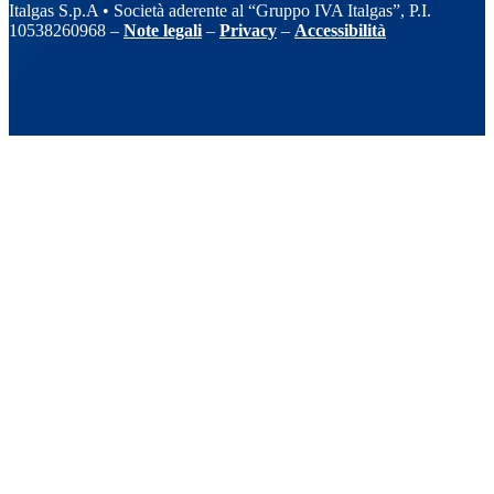
Italgas S.p.A • Società aderente al “Gruppo IVA Italgas”, P.I.
10538260968 –
Note legali
–
Privacy
–
Accessibilità